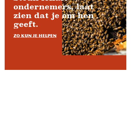
ondernemers, laat
zien dat je om hen
geeft.
Zo kun je helpen