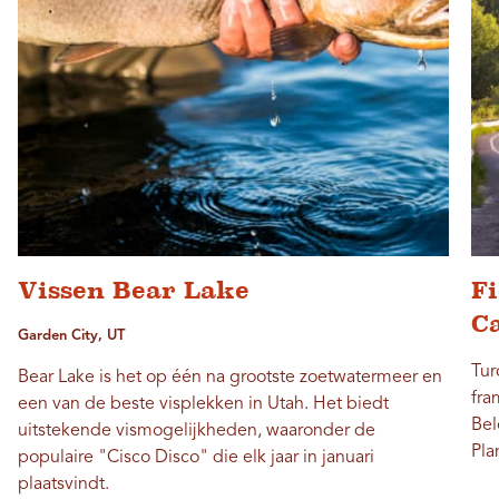
Vissen Bear Lake
F
C
Garden City, UT
Tur
Bear Lake is het op één na grootste zoetwatermeer en
fra
een van de beste visplekken in Utah. Het biedt
Bel
uitstekende vismogelijkheden, waaronder de
Pla
populaire "Cisco Disco" die elk jaar in januari
plaatsvindt.