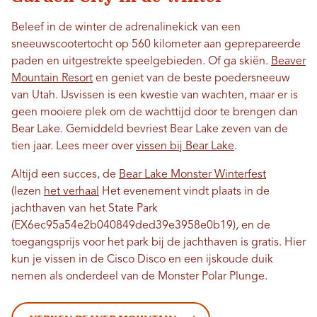
Beleef in de winter de adrenalinekick van een
sneeuwscootertocht op 560 kilometer aan geprepareerde
paden en uitgestrekte speelgebieden. Of ga skiën.
Beaver
Mountain Resort
en geniet van de beste poedersneeuw
van Utah. IJsvissen is een kwestie van wachten, maar er is
geen mooiere plek om de wachttijd door te brengen dan
Bear Lake. Gemiddeld bevriest Bear Lake zeven van de
tien jaar. Lees meer over
vissen bij Bear Lake
.
Altijd een succes, de
Bear Lake Monster Winterfest
(lezen
het verhaal
Het evenement vindt plaats in de
jachthaven van het State Park
(EX6ec95a54e2b040849ded39e3958e0b19), en de
toegangsprijs voor het park bij de jachthaven is gratis. Hier
kun je vissen in de Cisco Disco en een ijskoude duik
nemen als onderdeel van de Monster Polar Plunge.