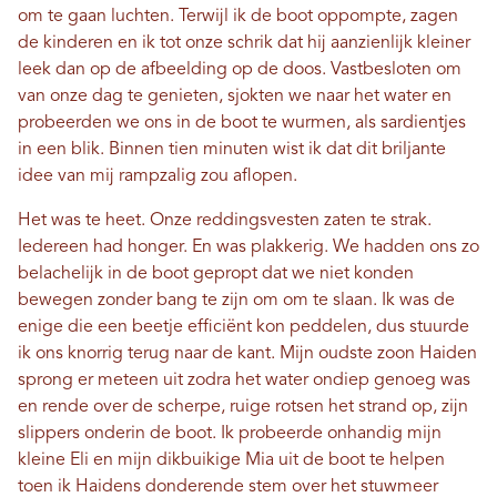
om te gaan luchten. Terwijl ik de boot oppompte, zagen
de kinderen en ik tot onze schrik dat hij aanzienlijk kleiner
leek dan op de afbeelding op de doos. Vastbesloten om
van onze dag te genieten, sjokten we naar het water en
probeerden we ons in de boot te wurmen, als sardientjes
in een blik. Binnen tien minuten wist ik dat dit briljante
idee van mij rampzalig zou aflopen.
Het was te heet. Onze reddingsvesten zaten te strak.
Iedereen had honger. En was plakkerig. We hadden ons zo
belachelijk in de boot gepropt dat we niet konden
bewegen zonder bang te zijn om om te slaan. Ik was de
enige die een beetje efficiënt kon peddelen, dus stuurde
ik ons ​​knorrig terug naar de kant. Mijn oudste zoon Haiden
sprong er meteen uit zodra het water ondiep genoeg was
en rende over de scherpe, ruige rotsen het strand op, zijn
slippers onderin de boot. Ik probeerde onhandig mijn
kleine Eli en mijn dikbuikige Mia uit de boot te helpen
toen ik Haidens donderende stem over het stuwmeer