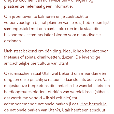
diepste krochten van hun websites – of erger nog,
plaatsen ze helemaal geen informatie.
Om je zenuwen te kalmeren en je zoektocht te
vereenvoudigen bij het plannen van je reis, heb ik een lijst
samengesteld met een aantal plekken in de staat die
bijzondere accommodaties bieden voor neurodiverse
gezinnen.
Utah staat bekend om één ding. Nee, ik heb het niet over
frietsaus of zoiets.
drankwetten
. (Lezen:
De levendige
ambachtelijke biercultuur van Utah
)
Oké, misschien staat Utah wel bekend om meer dan één
ding, en onze prachtige natuur is daar slechts één van. Van
majestueuze bergketens die fantastische wandel-, fiets- en
hardlooproutes bieden tot skiën van wereldklasse (althans,
dat wordt me verteld – ik ski zelf niet) tot
adembenemende nationale parken (Lees:
Hoe bezoek je
de nationale parken van Utah?
), Utah heeft een absoluut