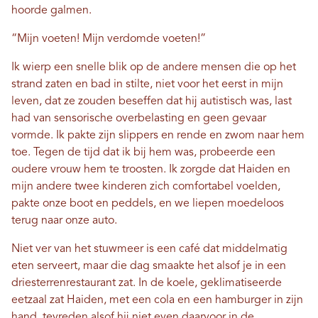
hoorde galmen.
“Mijn voeten! Mijn verdomde voeten!”
Ik wierp een snelle blik op de andere mensen die op het
strand zaten en bad in stilte, niet voor het eerst in mijn
leven, dat ze zouden beseffen dat hij autistisch was, last
had van sensorische overbelasting en geen gevaar
vormde. Ik pakte zijn slippers en rende en zwom naar hem
toe. Tegen de tijd dat ik bij hem was, probeerde een
oudere vrouw hem te troosten. Ik zorgde dat Haiden en
mijn andere twee kinderen zich comfortabel voelden,
pakte onze boot en peddels, en we liepen moedeloos
terug naar onze auto.
Niet ver van het stuwmeer is een café dat middelmatig
eten serveert, maar die dag smaakte het alsof je in een
driesterrenrestaurant zat. In de koele, geklimatiseerde
eetzaal zat Haiden, met een cola en een hamburger in zijn
hand, tevreden alsof hij niet even daarvoor in de