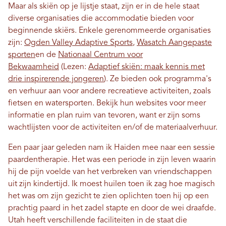
Maar als skiën op je lijstje staat, zijn er in de hele staat
diverse organisaties die accommodatie bieden voor
beginnende skiërs. Enkele gerenommeerde organisaties
zijn:
Ogden Valley Adaptive Sports
,
Wasatch Aangepaste
sporten
en de
Nationaal Centrum voor
Bekwaamheid
(Lezen:
Adaptief skiën: maak kennis met
drie inspirerende jongeren
).
Ze bieden ook programma's
en verhuur aan voor andere recreatieve activiteiten, zoals
fietsen en watersporten. Bekijk hun websites voor meer
informatie en plan ruim van tevoren, want er zijn soms
wachtlijsten voor de activiteiten en/of de materiaalverhuur.
Een paar jaar geleden nam ik Haiden mee naar een sessie
paardentherapie. Het was een periode in zijn leven waarin
hij de pijn voelde van het verbreken van vriendschappen
uit zijn kindertijd. Ik moest huilen toen ik zag hoe magisch
het was om zijn gezicht te zien oplichten toen hij op een
prachtig paard in het zadel stapte en door de wei draafde.
Utah heeft verschillende faciliteiten in de staat die