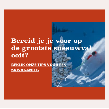
Bereid je je voor op
de grootste sneeuwval
ooit?
Bekijk onze tips voor een
skivakantie.