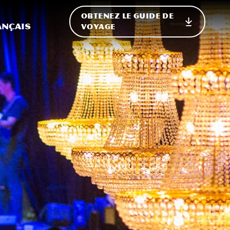
OBTENEZ LE GUIDE DE
ur le site
ler vers l'international
ançais
VOYAGE