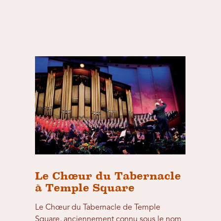
Le Chœur du Tabernacle
à Temple Square
Le Chœur du Tabernacle de Temple
Square, anciennement connu sous le nom