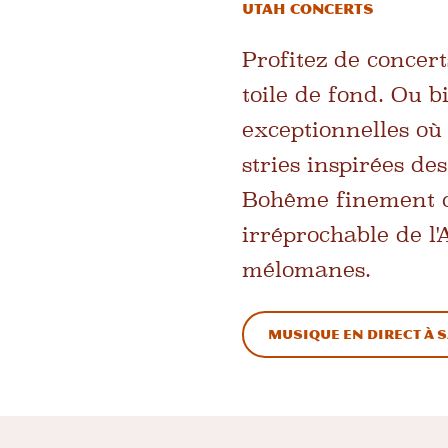
Utah Concerts
Profitez de concert
toile de fond. Ou b
exceptionnelles où 
stries inspirées de
Bohême finement ou
irréprochable de l'
mélomanes.
Musique en direct à S