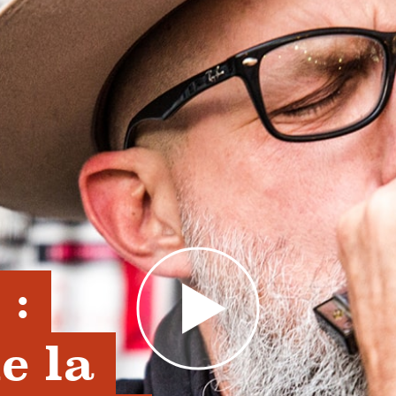
: 
 la 