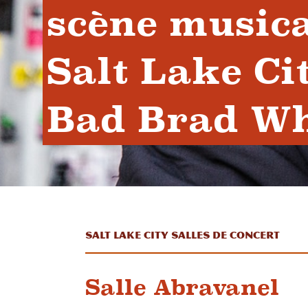
scène musica
Salt Lake Cit
Bad Brad Wh
Salt Lake City Salles de concert
Salle Abravanel