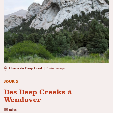
Chaîne de Deep Creek
|
Rosie Serago
Jour 2
Des Deep Creeks à
Wendover
80 miles