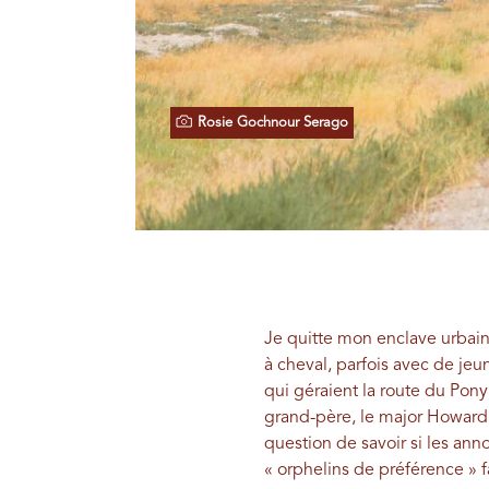
Rosie Gochnour Serago
Je quitte mon enclave urbain
à cheval, parfois avec de je
qui géraient la route du Pony 
grand-père, le major Howard 
question de savoir si les an
« orphelins de préférence » f