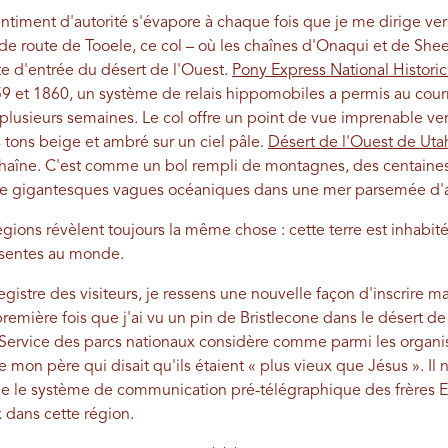
ment d'autorité s'évapore à chaque fois que je me dirige vers
de route de Tooele, ce col – où les chaînes d'Onaqui et de She
rte d'entrée du désert de l'Ouest.
Pony Express National Historic 
9 et 1860, un système de relais hippomobiles a permis au courri
plusieurs semaines. Le col offre un point de vue imprenable vers
tons beige et ambré sur un ciel pâle.
Désert de l'Ouest de Uta
 chaîne. C'est comme un bol rempli de montagnes, des centaine
de gigantesques vagues océaniques dans une mer parsemée d'
gions révèlent toujours la même chose : cette terre est inhabité
ésentes au monde.
gistre des visiteurs, je ressens une nouvelle façon d'inscrire ma 
emière fois que j'ai vu un pin de Bristlecone dans le désert de 
Service des parcs nationaux considère comme parmi les organis
on père qui disait qu'ils étaient « plus vieux que Jésus ». Il n
 le système de communication pré-télégraphique des frères Eg
dans cette région.