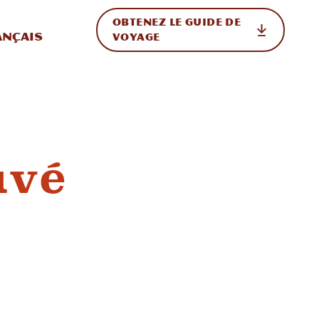
OBTENEZ LE GUIDE DE
ur le site
ler vers l'international
ançais
VOYAGE
uvé