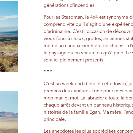
générations d'incendies.
Pour les Steadman, le 4x4 est synonyme d
comprend vite qu'il s'agit d'une expérien
d'adrénaline. C'est l'occasion de découvr
vieux fours à chaux, grottes, anciennes st
même un curieux cimetière de chiens – d'
le paysage qu'en voiture ou qu'à pied. Le v
sont ici pleinement présents.
* * *
C'est un week-end d'été et cette fois-ci, j
prenons deux voitures : une pour mes parent
mon mari et moi. La labrador a toute la be
chaque arrêt devant un panneau historiq
histoires de la famille Egan. Ma mère, l'anc
principale.
Les anecdotes les plus appréciées concerne