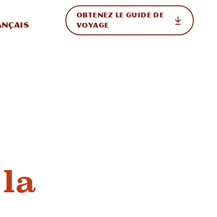
OBTENEZ LE GUIDE DE
ur le site
ler vers l'international
ançais
VOYAGE
 la