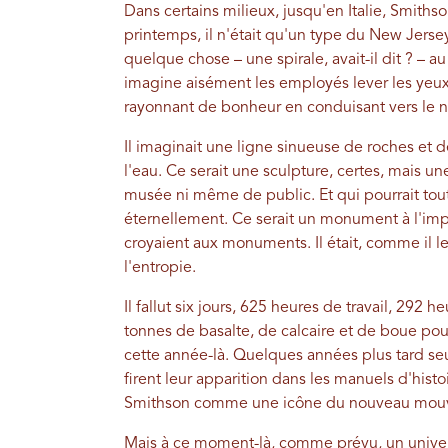
Dans certains milieux, jusqu'en Italie, Smithso
printemps, il n'était qu'un type du New Jersey
quelque chose – une spirale, avait-il dit ? – au
imagine aisément les employés lever les yeux
rayonnant de bonheur en conduisant vers le nor
Il imaginait une ligne sinueuse de roches et d
l'eau. Ce serait une sculpture, certes, mais un
musée ni même de public. Et qui pourrait tout
éternellement. Ce serait un monument à l'imp
croyaient aux monuments. Il était, comme il l
l'entropie.
Il fallut six jours, 625 heures de travail, 292 
tonnes de basalte, de calcaire et de boue pour
cette année-là. Quelques années plus tard s
firent leur apparition dans les manuels d'histoi
Smithson comme une icône du nouveau mouv
Mais à ce moment-là, comme prévu, un univers 