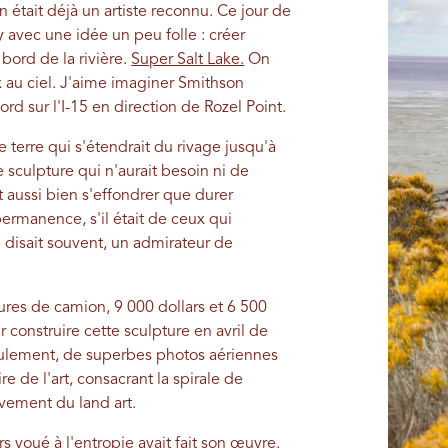
n était déjà un artiste reconnu. Ce jour de
 avec une idée un peu folle : créer
 bord de la rivière.
Super Salt Lake.
On
 au ciel. J'aime imaginer Smithson
d sur l'I-15 en direction de Rozel Point.
e terre qui s'étendrait du rivage jusqu'à
e sculpture qui n'aurait besoin ni de
 aussi bien s'effondrer que durer
ermanence, s'il était de ceux qui
e disait souvent, un admirateur de
heures de camion, 9 000 dollars et 6 500
 construire cette sculpture en avril de
eulement, de superbes photos aériennes
re de l'art, consacrant la spirale de
ement du land art.
voué à l'entropie avait fait son œuvre.