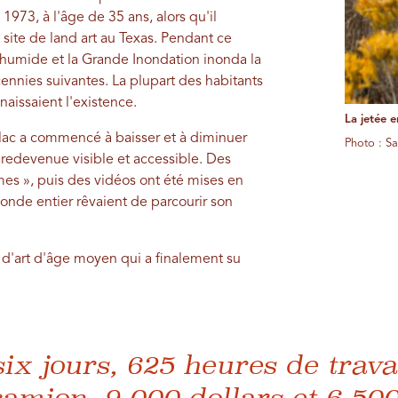
973, à l'âge de 35 ans, alors qu'il
 site de land art au Texas. Pendant ce
 humide et la Grande Inondation inonda la
ennies suivantes. La plupart des habitants
naissaient l'existence.
La jetée e
u lac a commencé à baisser et à diminuer
Photo : S
 redevenue visible et accessible. Des
mes », puis des vidéos ont été mises en
nde entier rêvaient de parcourir son
e d'art d'âge moyen qui a finalement su
 six jours, 625 heures de trava
amion, 9 000 dollars et 6 50