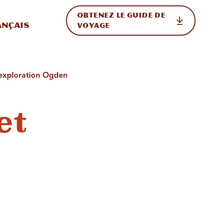
OBTENEZ LE GUIDE DE
ur le site
ler vers l'international
ançais
VOYAGE
’exploration Ogden
et