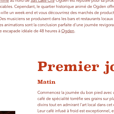
amme
au nord de
Salt Lake City
Ogden est réputée pour sa proxi
iables. Cependant, le quartier historique animé de Ogden offre 
re-ville un week-end et vous découvrirez des marchés de product
Des musiciens se produisent dans les bars et restaurants locaux 
es animations sont la conclusion parfaite d'une journée revigor
une escapade idéale de 48 heures à
Ogden
.
Premier j
Matin
Commencez la journée du bon pied avec 
café de spécialité torréfie ses grains sur 
divins tout en admirant l'art local dans cet
Leur café infusé à froid est exceptionnel, e