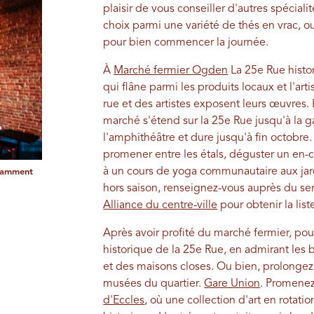
plaisir de vous conseiller d'autres spéciali
choix parmi une variété de thés en vrac,
pour bien commencer la journée.
À
Marché fermier Ogden
La 25e Rue histo
qui flâne parmi les produits locaux et l'ar
rue et des artistes exposent leurs œuvres.
marché s'étend sur la 25e Rue jusqu'à la ga
l'amphithéâtre et dure jusqu'à fin octobre.
promener entre les étals, déguster un en-
à un cours de yoga communautaire aux jard
otamment
hors saison, renseignez-vous auprès du s
Alliance du centre-ville
pour obtenir la lis
Après avoir profité du marché fermier, po
historique de la 25e Rue, en admirant les b
et des maisons closes. Ou bien, prolongez 
musées du quartier.
Gare Union
. Promene
d'Eccles
, où une collection d'art en rota