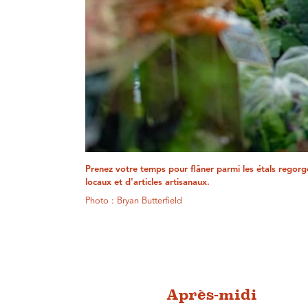
Prenez votre temps pour flâner parmi les étals regorg
locaux et d'articles artisanaux.
Photo : Bryan Butterfield
Après-midi