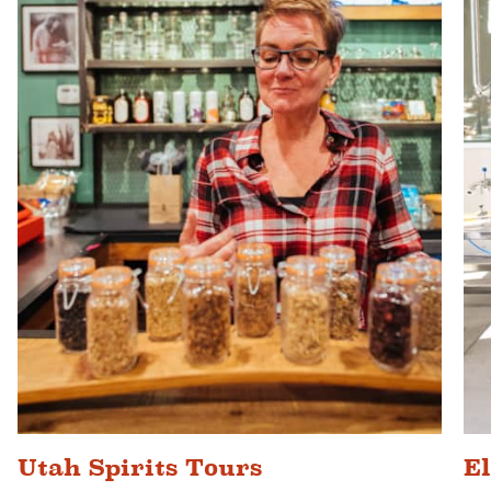
Utah Spirits Tours
El