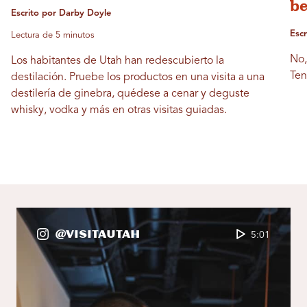
be
Escrito por Darby Doyle
Esc
Lectura de 5 minutos
No,
Los habitantes de Utah han redescubierto la
Ten
destilación. Pruebe los productos en una visita a una
destilería de ginebra, quédese a cenar y deguste
whisky, vodka y más en otras visitas guiadas.
@VisitaUtah
5:01