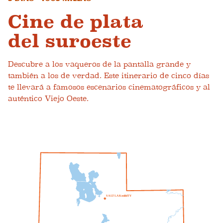
Cine de plata
del suroeste
Descubre a los vaqueros de la pantalla grande y
también a los de verdad. Este itinerario de cinco días
te llevará a famosos escenarios cinematográficos y al
auténtico Viejo Oeste.
S
A
L
T
L
A
K
mi
do
I
T
Y