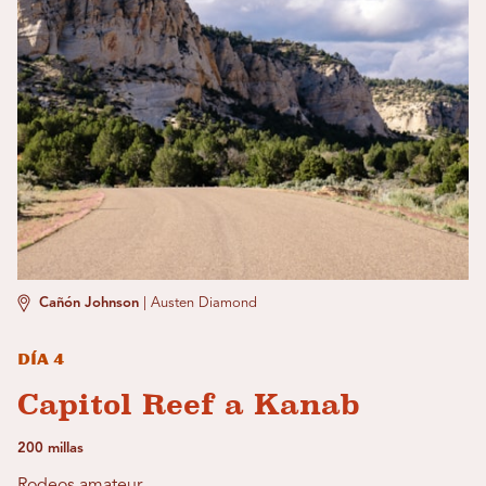
Cañón Johnson
|
Austen Diamond
Día 4
Capitol Reef a Kanab
200 millas