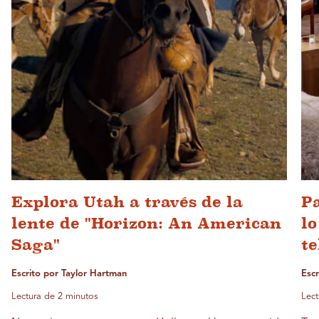
Explora Utah a través de la
Pa
lente de "Horizon: An American
lo
Saga"
te
Escrito por Taylor Hartman
Esc
Lectura de 2 minutos
Lect