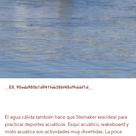
__EX_90eda980b1d941feb386f48cf9dcbf1d__
El agua cálida también hace que Steinaker sea ideal para
practicar deportes acuáticos. Esquí acuático, wakeboard y
moto acuática son actividades muy divertidas. La poca