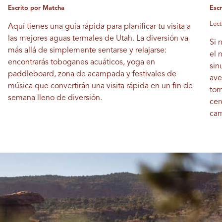
Escrito por Matcha
Esc
Lect
Aquí tienes una guía rápida para planificar tu visita a
las mejores aguas termales de Utah. La diversión va
Si 
más allá de simplemente sentarse y relajarse:
el 
encontrarás toboganes acuáticos, yoga en
sin
paddleboard, zona de acampada y festivales de
ave
música que convertirán una visita rápida en un fin de
tom
semana lleno de diversión.
cer
cam