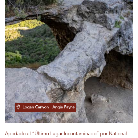
Logan Canyon
Angie Payne
Apodado el “Último Lugar Incontaminado” por National