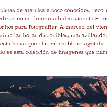
pistas de aterrizaje poco conocidos, recor
rdinas en su diminuta hidroavioneta Sear
ritos para fotografiar. A merced del vien
imo las horas disponibles, maravillándon
ecía hasta que el combustible se agotaba 
ado es esta colección de imágenes que narr