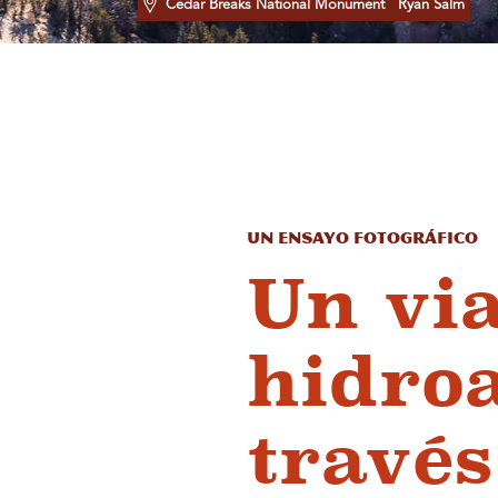
Cedar Breaks National Monument
Ryan Salm
Un ensayo fotográfico
Un via
hidro
través