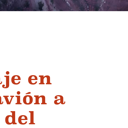
je en
avión a
 del