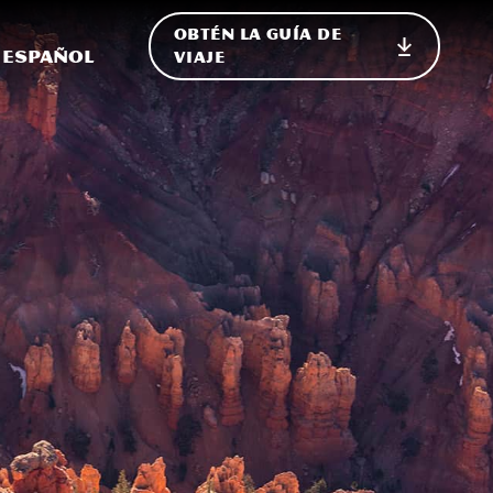
OBTÉN LA GUÍA DE
 en el sitio
ternar Internacional
Español
VIAJE