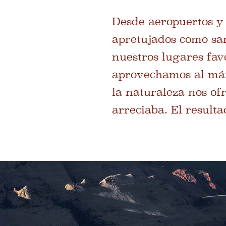
Desde aeropuertos y 
apretujados como sa
nuestros lugares favo
aprovechamos al máx
la naturaleza nos ofr
arreciaba. El result