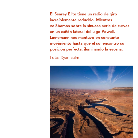
El Searey Elite tiene un radio de giro
increíblemente reducido. Mientras
volábamos sobre la sinuosa serie de curvas
en un cañón lateral del lago Powell,
Linnemann nos mantuvo en constante
movimiento hasta que el sol encontró su
posición perfecta, iluminando la escena.
Foto: Ryan Salm