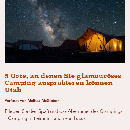
5 Orte, an denen Sie glamouröses
Camping ausprobieren können
Utah
Verfasst von Melissa McGibbon
Erleben Sie den Spaß und das Abenteuer des Glampings
– Camping mit einem Hauch von Luxus.