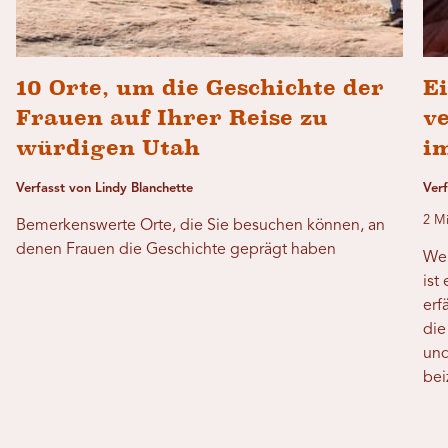
10 Orte, um die Geschichte der
Ei
Frauen auf Ihrer Reise zu
v
würdigen Utah
i
Verfasst von Lindy Blanchette
Verf
2 Mi
Bemerkenswerte Orte, die Sie besuchen können, an
denen Frauen die Geschichte geprägt haben
Wen
ist
erf
die
und
bei