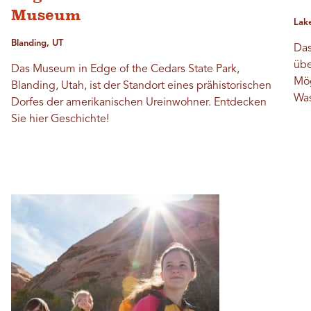
Museum
Lak
Blanding, UT
Das
übe
Das Museum in Edge of the Cedars State Park,
Mög
Blanding, Utah, ist der Standort eines prähistorischen
Was
Dorfes der amerikanischen Ureinwohner. Entdecken
Sie hier Geschichte!