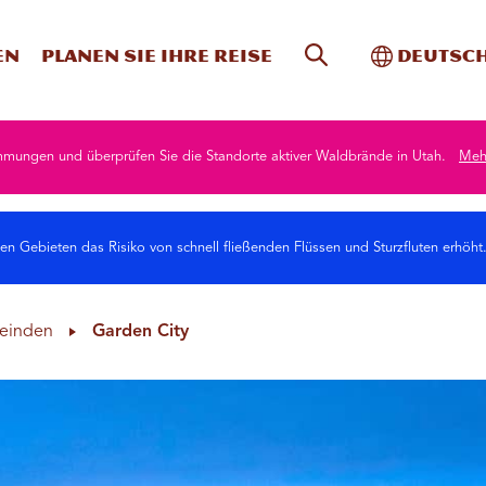
Website-Suche
Toggle In
en
Planen Sie Ihre Reise
Deutsc
mmungen und überprüfen Sie die Standorte aktiver Waldbrände in Utah.
Mehr
n Gebieten das Risiko von schnell fließenden Flüssen und Sturzfluten erhöht
einden
Garden City