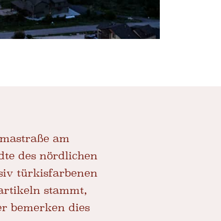
amastraße am
dte des nördlichen
siv türkisfarbenen
artikeln stammt,
her bemerken dies