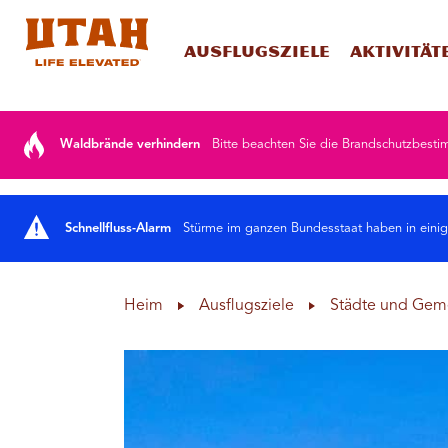
Ausflugsziele
Aktivität
Skip to content
Waldbrände verhindern
Bitte beachten Sie die Brandschutzbesti
Schnellfluss-Alarm
Stürme im ganzen Bundesstaat haben in einige
Heim
Ausflugsziele
Städte und Gem