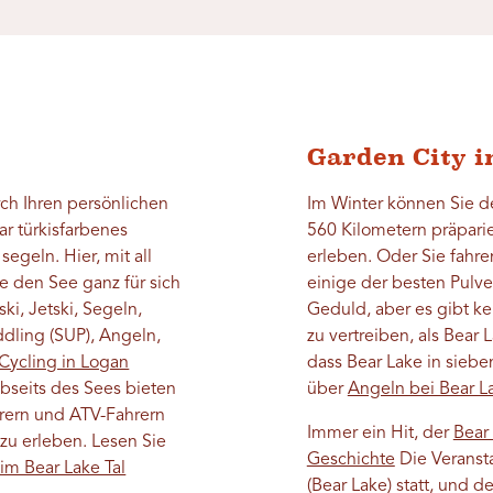
Garden City 
ch Ihren persönlichen
Im Winter können Sie d
r türkisfarbenes
560 Kilometern präpari
egeln. Hier, mit all
erleben. Oder Sie fahre
ie den See ganz für sich
einige der besten Pulv
ki, Jetski, Segeln,
Geduld, aber es gibt ke
dling (SUP), Angeln,
zu vertreiben, als Bear 
Cycling in Logan
dass Bear Lake in siebe
seits des Sees bieten
über
Angeln bei Bear L
rern und ATV-Fahrern
Immer ein Hit, der
Bear
zu erleben. Lesen Sie
Geschichte
Die Veransta
im Bear Lake Tal
(Bear Lake) statt, und de