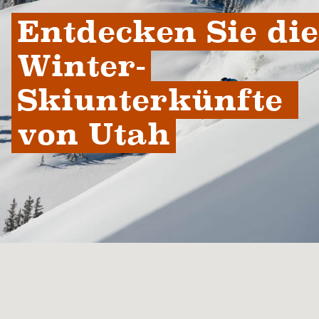
Entdecken Sie die 
Winter-
Skiunterkünfte 
von Utah