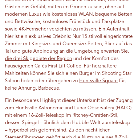
Gästen das Gefühl, mitten im Grünen zu sein, ohne auf
modernen Luxus wie kostenloses WLAN, bequeme Betten
und Bettwäsche, kostenloses Frühstück und Parkplätze
sowie 4K-Fernseher verzichten zu müssen. Ein Aufenthalt
hier ist ein exklusives Erlebnis: Nur 15 stilvoll eingerichtete
Zimmer mit Kingsize- und Queensize-Betten, Blick auf das
Tal und gute Anbindung an die Umgebung erwarten Sie.
die drei Skigebiete der Region
und der Komfort des
hauseigenen Cafés First Lift Coffee. Für herzhaftere
Mahlzeiten können Sie sich einen Burger im Shooting Star
Saloon holen oder rübergehen zu
Huntsville Square
für,
keine Ahnung, Barbecue.
Ein besonderes Highlight dieser Unterkunft ist der Zugang
zum Huntsville Astronomic and Lunar Observatory (HALO)
mit einem 16-Zoll-Teleskop im Ritchey-Chrétien-Stil,
dessen Spiegel – ähnlich dem Hubble-Weltraumteleskop
– hyperbolisch geformt sind. Zu den nächtlichen
Sternenführungen gehört auch die Nutzung eines 8-Zoll-