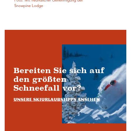
Foto: Mit freundlicher Genehmigung der
Snowpine Lodge
Bereiten Sie sich auf
den größten
Schneefall vor?
Unsere Skiurlaubstipps ansehen