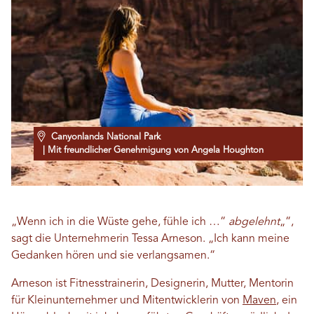
Canyonlands National Park
| Mit freundlicher Genehmigung von Angela Houghton
„Wenn ich in die Wüste gehe, fühle ich …“
abgelehnt
„“,
sagt die Unternehmerin Tessa Arneson. „Ich kann meine
Gedanken hören und sie verlangsamen.“
Arneson ist Fitnesstrainerin, Designerin, Mutter, Mentorin
für Kleinunternehmer und Mitentwicklerin von
Maven
, ein