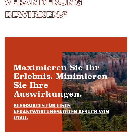
Veränderung
bewirken.“
Maximieren Sie Ihr
Erlebnis. Minimieren
Sie Ihre
Auswirkungen.
Ressourcen für einen
verantwortungsvollen Besuch von
Utah.