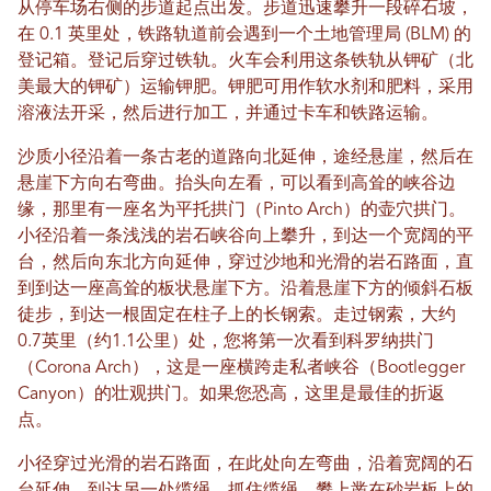
从停车场右侧的步道起点出发。步道迅速攀升一段碎石坡，
在 0.1 英里处，铁路轨道前会遇到一个土地管理局 (BLM) 的
登记箱。登记后穿过铁轨。火车会利用这条铁轨从钾矿（北
美最大的钾矿）运输钾肥。钾肥可用作软水剂和肥料，采用
溶液法开采，然后进行加工，并通过卡车和铁路运输。
沙质小径沿着一条古老的道路向北延伸，途经悬崖，然后在
悬崖下方向右弯曲。抬头向左看，可以看到高耸的峡谷边
缘，那里有一座名为平托拱门（Pinto Arch）的壶穴拱门。
小径沿着一条浅浅的岩石峡谷向上攀升，到达一个宽阔的平
台，然后向东北方向延伸，穿过沙地和光滑的岩石路面，直
到到达一座高耸的板状悬崖下方。沿着悬崖下方的倾斜石板
徒步，到达一根固定在柱子上的长钢索。走过钢索，大约
0.7英里（约1.1公里）处，您将第一次看到科罗纳拱门
（Corona Arch），这是一座横跨走私者峡谷（Bootlegger
Canyon）的壮观拱门。如果您恐高，这里是最佳的折返
点。
小径穿过光滑的岩石路面，在此处向左弯曲，沿着宽阔的石