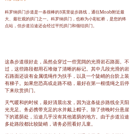
科罗纳拱门步道是一条很棒的3英里徒步路线，通往Moab附近最
大、最壮观的拱门之一。科罗纳拱门，也称为小彩虹桥，是您的终
点站，但步道沿途还会经过平托拱门和领结拱门。
这条步道很好走，虽然会穿过一些宽阔的光滑岩石路面。不
过，这些路段都用石堆做了清晰的标记。其中几段光滑的岩
石路面还设有金属缆绳作为扶手，以及一个陡峭的台阶上装
有梯子。如果您恐高或走路不稳，最好在第一根缆绳之后停
下来欣赏拱门。
天气暖和的时候，最好清晨出发，因为这条徒步路线全天阳
光充足。务必携带充足的水并戴上帽子。除了傍晚时分悬崖
下的遮荫处，沿途几乎没有其他遮荫的地方。由于步道沿途
多处路段都比较陡峭，请务必照看好儿童。