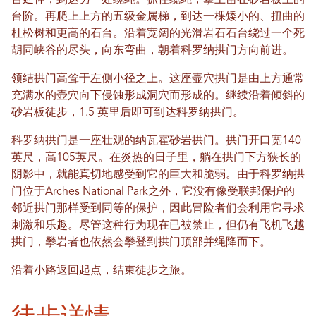
台延伸，到达另一处缆绳。抓住缆绳，攀上凿在砂岩板上的
台阶。再爬上上方的五级金属梯，到达一棵矮小的、扭曲的
杜松树和更高的石台。沿着宽阔的光滑岩石石台绕过一个死
胡同峡谷的尽头，向东弯曲，朝着科罗纳拱门方向前进。
领结拱门高耸于左侧小径之上。这座壶穴拱门是由上方通常
充满水的壶穴向下侵蚀形成洞穴而形成的。继续沿着倾斜的
砂岩板徒步，1.5 英里后即可到达科罗纳拱门。
科罗纳拱门是一座壮观的纳瓦霍砂岩拱门。拱门开口宽140
英尺，高105英尺。在炎热的日子里，躺在拱门下方狭长的
阴影中，就能真切地感受到它的巨大和脆弱。由于科罗纳拱
门位于Arches National Park之外，它没有像受联邦保护的
邻近拱门那样受到同等的保护，因此冒险者们会利用它寻求
刺激和乐趣。尽管这种行为现在已被禁止，但仍有飞机飞越
拱门，攀岩者也依然会攀登到拱门顶部并绳降而下。
沿着小路返回起点，结束徒步之旅。
徒步详情