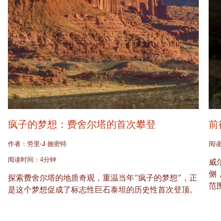
疯子的梦想：费舍尔塔的首次攀登
前
作者：劳里·J·施密特
阅读
阅读时间：4分钟
威
侧
探索费舍尔塔的地质奇观，重温当年“疯子的梦想”，正
范
是这个梦想促成了标志性巨石泰坦的历史性首次登顶。