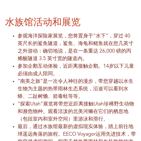
水族馆活动和展览
参观海洋探险家展览，您将置身于“水下”，穿过 40
英尺长的鲨鱼隧道，鲨鱼、海龟和鳐鱼就在您几英寸
之外游动：确切地说，是在一条重达 26,000 磅的丙
烯酸隧道 3.5 英寸宽的隧道内。
参加企鹅互动体验，近距离接触企鹅。14岁以下儿童
必须由成人陪同。
“南美之旅”是一次令人神往的漫步，带您穿越以水生
生物为主题的热带雨林生态系统，沿途可以看到水
蟒、二趾树懒、箭毒蛙等等。
“探索Utah”展览将带您近距离接触Utah珍稀野生动物
和濒危物种。观看活泼的北美河獭在它们的栖息地
（包括室内和室外空间）里游泳和滑行。
最后，通过水族馆最新的虚拟现实体验，踏上前往地
球遥远角落的旅程。EECO Voyager运用先进技术，带