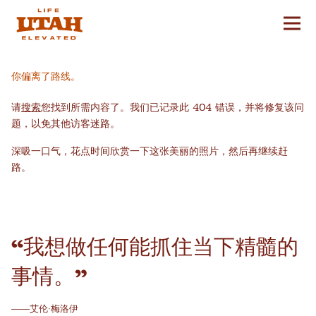
切换
Skip to content
你偏离了路线。
请
搜索
您找到所需内容了。我们已记录此 404 错误，并将修复该问
题，以免其他访客迷路。
深吸一口气，花点时间欣赏一下这张美丽的照片，然后再继续赶
路。
“我想做任何能抓住当下精髓的
事情。”
——艾伦·梅洛伊