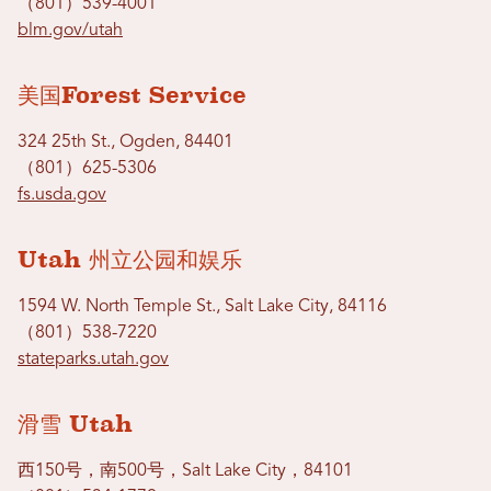
（801）539-4001
blm.gov/utah
美国Forest Service
324 25th St., Ogden, 84401
（801）625-5306
fs.usda.gov
Utah 州立公园和娱乐
1594 W. North Temple St., Salt Lake City, 84116
（801）538-7220
stateparks.utah.gov
滑雪 Utah
西150号，南500号，Salt Lake City，84101