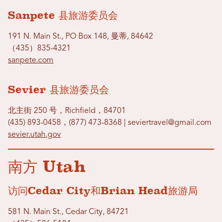
Sanpete 县旅游委员会
191 N. Main St., PO Box 148, 曼蒂, 84642
（435）835-4321
sanpete.com
Sevier 县旅游委员会
北主街 250 号，Richfield，84701
(435) 893-0458，(877) 473-8368 | seviertravel@gmail.com
sevier.utah.gov
南方 Utah
访问Cedar City和Brian Head旅游局
581 N. Main St., Cedar City, 84721