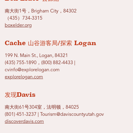
南大街1号，Brigham City，84302
（435）734-3315
boxelder.org
Cache 山谷游客局/探索 Logan
199 N. Main St., Logan, 84321
(435) 755-1890，(800) 882-4433 |
cvinfo@explorelogan.com
explorelogan.com
发现Davis
南大街61号304室，法明顿，84025
(801) 451-3237 | Tourism@daviscountyutah.gov
discoverdavis.com