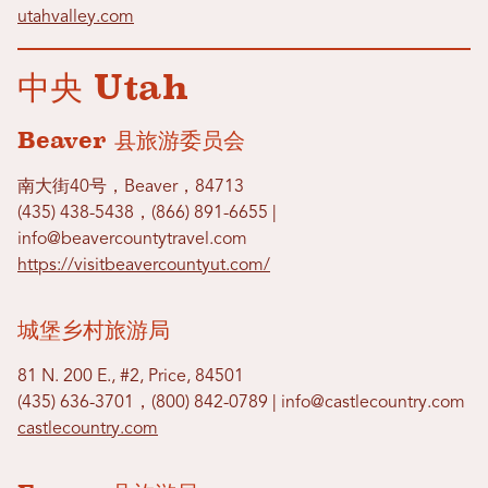
utahvalley.com
中央 Utah
Beaver 县旅游委员会
南大街40号，Beaver，84713
(435) 438-5438，(866) 891-6655 |
info@beavercountytravel.com
https://visitbeavercountyut.com/
城堡乡村旅游局
81 N. 200 E., #2, Price, 84501
(435) 636-3701，(800) 842-0789 | info@castlecountry.com
castlecountry.com