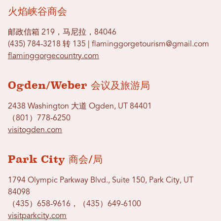
火焰峡谷商会
邮政信箱 219，马尼拉，84046
(435) 784-3218 转 135 | flaminggorgetourism@gmail.com
flaminggorgecountry.com
Ogden/Weber 会议及旅游局
2438 Washington 大道 Ogden, UT 84401
（801）778-6250
visitogden.com
Park City 商会/局
1794 Olympic Parkway Blvd., Suite 150, Park City, UT
84098
（435）658-9616，（435）649-6100
visitparkcity.com