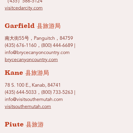
（435）586-5124
visitcedarcity.com
Garfield 县旅游局
南大街55号，Panguitch，84759
(435) 676-1160，(800) 444-6689 |
info@brycecanyoncountry.com
brycecanyoncountry.com
Kane 县旅游局
78 S. 100 E., Kanab, 84741
(435) 644-5033，(800) 733-5263 |
info@visitsouthernutah.com
visitsouthernutah.com
Piute 县旅游