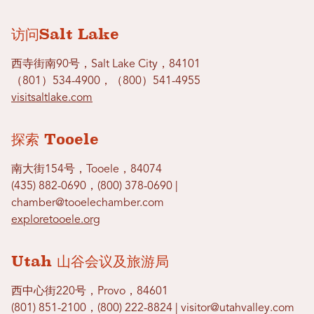
访问Salt Lake
西寺街南90号，Salt Lake City，84101
（801）534-4900，（800）541-4955
visitsaltlake.com
探索 Tooele
南大街154号，Tooele，84074
(435) 882-0690，(800) 378-0690 |
chamber@tooelechamber.com
exploretooele.org
Utah 山谷会议及旅游局
西中心街220号，Provo，84601
(801) 851-2100，(800) 222-8824 | visitor@utahvalley.com