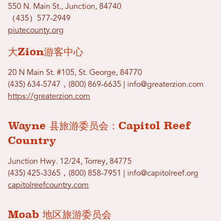
550 N. Main St., Junction, 84740
（435）577-2949
piutecounty.org
大Zion游客中心
20 N Main St. #105, St. George, 84770
(435) 634-5747，(800) 869-6635 | info@greaterzion.com
https://greaterzion.com
Wayne 县旅游委员会：Capitol Reef
Country
Junction Hwy. 12/24, Torrey, 84775
(435) 425-3365，(800) 858-7951 | info@capitolreef.org
capitolreefcountry.com
Moab 地区旅游委员会