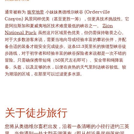
通常被称为
狭窄地带
小妹妹奥德维尔峡谷 (Orderville
Canyon) 风景同样优美（甚至更胜一筹），但更具技术挑战性。它
是阿拉斯加和夏威夷地区技术难度最低的峡谷之一。
Zion
National Park
虽然这片区域景色优美，但仍需保持敬畏之心。
对于大多数游客来说，需要当地向导或经验丰富的攀岩伙伴，并配
备合适的装备才能安全完成徒步。这条12.3英里长的狭缝型峡谷徒
步路线，对于初学者和经验丰富的峡谷探险者来说都是一次不错的
冒险。只需确保携带短绳（50英尺左右即可）、安全带和绳降装
备、头盔，以及足够的水，以便在炎热的天气里到达峡谷较低、较
为潮湿的区域，在那里可以过滤更多水源。
关于徒步旅行
您将从奥德维尔畜栏出发，沿着一条清晰的小径行进约三英