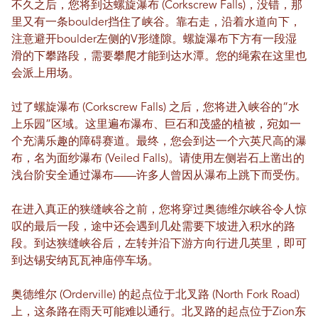
不久之后，您将到达螺旋瀑布 (Corkscrew Falls)，没错，那
里又有一条boulder挡住了峡谷。靠右走，沿着水道向下，
注意避开boulder左侧的V形缝隙。螺旋瀑布下方有一段湿
滑的下攀路段，需要攀爬才能到达水潭。您的绳索在这里也
会派上用场。
过了螺旋瀑布 (Corkscrew Falls) 之后，您将进入峡谷的“水
上乐园”区域。这里遍布瀑布、巨石和茂盛的植被，宛如一
个充满乐趣的障碍赛道。最终，您会到达一个六英尺高的瀑
布，名为面纱瀑布 (Veiled Falls)。请使用左侧岩石上凿出的
浅台阶安全通过瀑布——许多人曾因从瀑布上跳下而受伤。
在进入真正的狭缝峡谷之前，您将穿过奥德维尔峡谷令人惊
叹的最后一段，途中还会遇到几处需要下坡进入积水的路
段。到达狭缝峡谷后，左转并沿下游方向行进几英里，即可
到达锡安纳瓦瓦神庙停车场。
奥德维尔 (Orderville) 的起点位于北叉路 (North Fork Road)
上，这条路在雨天可能难以通行。北叉路的起点位于Zion东