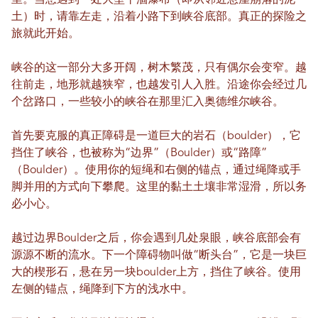
里。当您遇到一处大型干涸瀑布（即从邻近悬崖崩落的泥
土）时，请靠左走，沿着小路下到峡谷底部。真正的探险之
旅就此开始。
峡谷的这一部分大多开阔，树木繁茂，只有偶尔会变窄。越
往前走，地形就越狭窄，也越发引人入胜。沿途你会经过几
个岔路口，一些较小的峡谷在那里汇入奥德维尔峡谷。
首先要克服的真正障碍是一道巨大的岩石（boulder），它
挡住了峡谷，也被称为“边界”（Boulder）或“路障”
（Boulder）。使用你的短绳和右侧的锚点，通过绳降或手
脚并用的方式向下攀爬。这里的黏土土壤非常湿滑，所以务
必小心。
越过边界Boulder之后，你会遇到几处泉眼，峡谷底部会有
源源不断的流水。下一个障碍物叫做“断头台”，它是一块巨
大的楔形石，悬在另一块boulder上方，挡住了峡谷。使用
左侧的锚点，绳降到下方的浅水中。