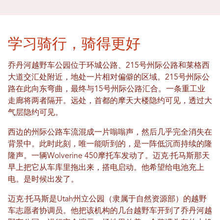
学习骑行，骑得更好
乔丹河越野车公园位于环城公路、215号州际公路和莱格西
大道交汇处附近，地处一片相对偏僻的区域。215号州际公
路在此向东弯曲，最终与15号州际公路汇合。一条重工业
走廊将两者隔开。远处，首都的摩天大楼隐约可见，透过大
气层隐约可见。
西边的州际公路车流混成一片嗡嗡声，然后几乎完全消失在
背景中。此时此刻，唯一能听到的，是一阵低沉而持续的隆
隆声。一辆Wolverine 450摩托车发动了。迈克·托马斯那天
早上把它从车库里拖出来，搭电启动。他希望给电池充上
电。是时候出发了。
迈克·托马斯是Utah州立公园（隶属于自然资源部）的越野
车志愿者协调员。他把该机构的几台越野车开到了乔丹河越