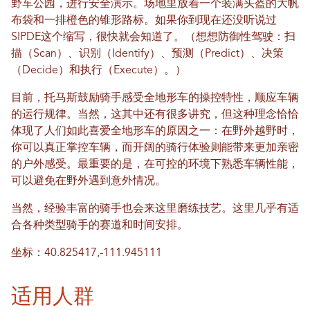
野车公园，进行安全演示。场地里放着一个装满头盔的大帆
布袋和一排橙色的锥形路标。如果你到现在还没听说过
SIPDE这个缩写，很快就会知道了。（想想防御性驾驶：扫
描（Scan）、识别（Identify）、预测（Predict）、决策
（Decide）和执行（Execute）。）
目前，托马斯鼓励骑手感受全地形车的操控特性，顺应车辆
的运行规律。当然，这其中还有很多讲究，但这种理念恰恰
体现了人们如此喜爱全地形车的原因之一：在野外越野时，
你可以真正掌控车辆，而开阔的骑行体验则能带来更加亲密
的户外感受。最重要的是，在可控的环境下熟悉车辆性能，
可以避免在野外遇到意外情况。
当然，经验丰富的骑手也会来这里磨练技艺。这里几乎有适
合各种类型骑手的赛道和时间安排。
坐标：40.825417,-111.945111
适用人群