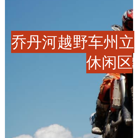
乔丹河越野车州立
休闲区