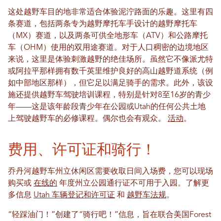
这处越野车目的地非常适合体验泥泞路面的乐趣。这里有四
条赛道，包括两条专为越野摩托车手设计的越野摩托车
（MX）赛道，以及两条可供全地形车（ATV）和公路摩托
车（OHM）使用的双用途赛道。对于人口稠密的边境地区
来说，这里是体验刺激越野的绝佳场所。虽然它不像派尤特
或阿拉平那样拥有数千英里维护良好的高山越野道系统（例
如中部地区那样），但它足以满足骑手的需求。此外，该设
施还提供越野车驾驶培训课程，特别是针对8至16岁的青少
年——这是该年龄段青少年在公园或Utah的任何公共土地
上驾驶越野车的必修课程。偶尔也会有观众。
活动
。
费用、许可证和骑行！
乔丹河越野车州立休闲区需要收取日间入场费，您可以现场
购买或
在线的
年度州立公园通行证不可用于入园。了解更
多信息
Utah 车辆登记和许可证
和
越野车法规
。
“轻踩油门！”创建了“骑行吧！”信息，旨在联合美国Forest