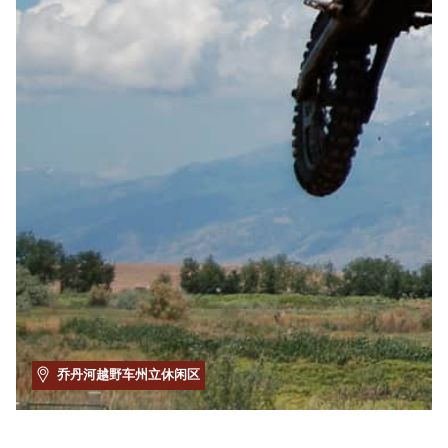
乔丹河越野车州立休闲区