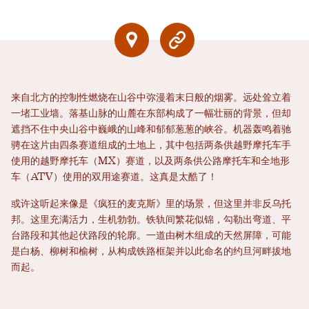
来自北方的控制性燃烧在山谷中弥漫着末日般的烟雾。远处耸立着
一堵工业墙。落基山脉的山麓在东部构成了一幅壮丽的背景，但却
遮挡不住中央山谷中巍峨的山峰和郁郁葱葱的峡谷。机器轰鸣着驰
骋在这片由四条赛道组成的土地上，其中包括两条供越野摩托车手
使用的越野摩托车（MX）赛道，以及两条供公路摩托车和全地形
车（ATV）使用的双用途赛道。这真是太酷了！
或许这听起来像是《疯狂的麦克斯》里的场景，但这里并非反乌托
邦。这里充满活力，生机勃勃。铁轨间繁花似锦，勾勒出弯道、平
台路段和其他起伏路段的轮廓。一道由树木组成的天然屏障，可能
是白杨、柳树和榆树，从构成铁路框架并以此命名的约旦河畔拔地
而起。