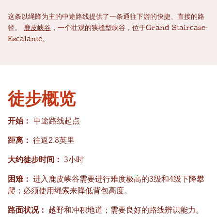
这条以绳降为主的中途路线提供了一条通往下游的快捷、直接的路
径。
鹿皮峡谷
，一个壮观的狭缝型峡谷，位于Grand Staircase-
Escalante。
徒步概览
开始：
中途路线起点
距离：
往返2.8英里
大约徒步时间：
3小时
困难：
进入鹿皮峡谷需要进行难度极高的3级和4级下降攀
爬；必须使用绳索来降低背包高度。
路面状况：
越野和冲积地道；需要良好的路线辨识能力。