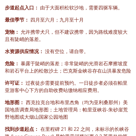
步道起点入口：
由于大面积松软沙地，需要四驱车辆。
最佳季节：
四月至六月；九月至十月
宠物：
允许携带犬只，但不建议携带，因为路线难度较大
且有陡峭的落差。
水资源供应情况：
没有空位，请自带。
危险：
暴露于陡峭的落差；非常陡峭​​的光滑岩石摩擦坡度
和岩石平台上的松散沙土；巴克斯金峡谷存在山洪暴发危险
许可证：
过夜徒步需要提前预约。一日徒步者必须在帕里
亚游客中心下方的自助收费站缴纳相应费用。
地形图：
西克拉克台地和布里杰角（均为亚利桑那州）美
国地质调查局地形图；土地管理局：帕里亚峡谷-朱砂崖荒
野地图或大烟山国家公园地图
找到步道起点：
在里程碑 21 和 22 之间，未标示的长峡谷