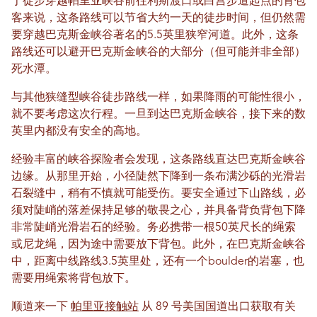
于徒步穿越帕里亚峡谷前往利斯渡口或白宫步道起点的背包
客来说，这条路线可以节省大约一天的徒步时间，但仍然需
要穿越巴克斯金峡谷著名的5.5英里狭窄河道。此外，这条
路线还可以避开巴克斯金峡谷的大部分（但可能并非全部）
死水潭。
与其他狭缝型峡谷徒步路线一样，如果降雨的可能性很小，
就不要考虑这次行程。一旦到达巴克斯金峡谷，接下来的数
英里内都没有安全的高地。
经验丰富的峡谷探险者会发现，这条路线直达巴克斯金峡谷
边缘。从那里开始，小径陡然下降到一条布满沙砾的光滑岩
石裂缝中，稍有不慎就可能受伤。要安全通过下山路线，必
须对陡峭的落差保持足够的敬畏之心，并具备背负背包下降
非常陡峭光滑岩石的经验。务必携带一根50英尺长的绳索
或尼龙绳，因为途中需要放下背包。此外，在巴克斯金峡谷
中，距离中线路线3.5英里处，还有一个boulder的岩塞，也
需要用绳索将背包放下。
顺道来一下
帕里亚接触站
从 89 号美国国道出口获取有关