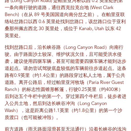
路 (Long Canyon Road) 是帕里亚河桥以西 0.2 英里处的第
一条向南行驶的道路，通往西克拉克台地 (West Clark
Bench)（在从 89 号美国国道向南分岔之前）。在帕里亚联
络站岔路口以西 0.6 英里处找到岔路口，该岔路口位于亚利
桑那州佩吉西北 30 英里处，或位于 Kanab, Utah 以东 42
英里处。
找到岔路口后，沿长峡谷路（Long Canyon Road）向南行
驶。由于路面沙土较深、维护状况欠佳，且可能受洪水侵
袭，建议使用四驱车辆，甚至可能需要四驱车辆才能到达步
道起点。请勿尝试驾驶底盘较低的车辆前往步道起点。这条
路有0.9英里（约1.4公里）的路段穿过私人土地，属于公共
道路。离开公路后，经过帕里亚河牧场（Paria River Guest
Ranch）的标志性圆锥形帐篷，行驶0.25英里（约400米）
后到达五个牛栏中的第一个。穿过第四个牛栏后，徒步者进
入公共土地，然后到达长峡谷冲沟（Long Canyon
Wash），这是距离公路1.1英里（约1.8公里）的第一个沙
质渡口（也可能被冲毁）。
前方道路（雨天路面湿滑甚至无法通行）沿着长峡谷的浅沟