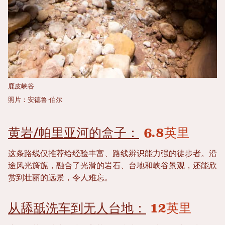
鹿皮峡谷
照片：安德鲁·伯尔
黄岩/帕里亚河的盒子：
6.8英里
这条路线仅推荐给经验丰富、路线辨识能力强的徒步者。沿
途风光旖旎，融合了光滑的岩石、台地和峡谷景观，还能欣
赏到壮丽的远景，令人难忘。
从舔舐洗车到无人台地：
12英里