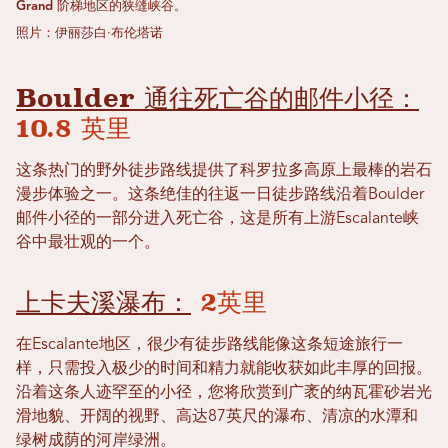
Grand 阶梯地区的狭缝峡谷。
照片：伊丽莎白·布伦塔诺
Boulder 通往死亡谷的邮件小径：
10.8 英里
这条热门的野外徒步路线提供了科罗拉多高原上最棒的岩石
漫步体验之一。这条绝佳的往返一日徒步路线沿着Boulder
邮件小径的一部分进入死亡谷，这是所有上游Escalante峡
谷中最壮观的一个。
上卡夫溪瀑布：
2英里
在Escalante地区，很少有徒步路线能像这条短途旅行一
样，只需投入极少的时间和精力就能收获如此丰厚的回报。
沿着这条人迹罕至的小径，您将欣赏到广袤的纳瓦霍砂岩光
滑地貌、开阔的视野、高达87英尺的瀑布、清凉的水潭和
绿树成荫的河岸绿洲。