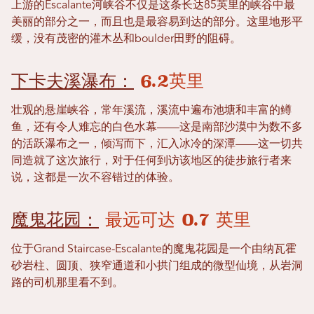
上游的Escalante河峡谷不仅是这条长达85英里的峡谷中最
美丽的部分之一，而且也是最容易到达的部分。这里地形平
缓，没有茂密的灌木丛和boulder田野的阻碍。
下卡夫溪瀑布：
6.2英里
壮观的悬崖峡谷，常年溪流，溪流中遍布池塘和丰富的鳟
鱼，还有令人难忘的白色水幕——这是南部沙漠中为数不多
的活跃瀑布之一，倾泻而下，汇入冰冷的深潭——这一切共
同造就了这次旅行，对于任何到访该地区的徒步旅行者来
说，这都是一次不容错过的体验。
魔鬼花园：
最远可达 0.7 英里
位于Grand Staircase-Escalante的魔鬼花园是一个由纳瓦霍
砂岩柱、圆顶、狭窄通道和小拱门组成的微型仙境，从岩洞
路的司机那里看不到。