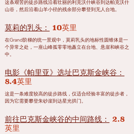
这条艰苦的徒步路线沿着壮丽的利克沃什峡谷到达帕克沃什
山谷，然后沿着山羊小径的残余部分攀登到无人台地。
莫莉的乳头：
10英里
在Grand阶梯的统一景观中，莫莉乳头的地标性圆锥体是一
个异常之处，一座山峰孤零零地矗立在台地、悬崖和峡谷之
中。
电影《帕里亚》选址巴克斯金峡谷：
8.4英里
这是一条难度较高的徒步路线，仅适合经验丰富的徒步者，
因为它需要攀登朱砂崖到达星光拱门。
前往巴克斯金峡谷的中间路线：
2.8
英里