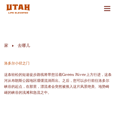
切换
Skip to content
家
去哪儿
洛多尔小径之门
这条轻松的短途徒步路线将带您沿着Green River上方行进，这条
河从布朗斯公园地区缓缓流淌而出。之后，您可以步行前往洛多尔
峡谷的起点，在那里，漂流者会突然被推入这片风景绝美、地势崎
岖的峡谷的浅滩和急流之中。