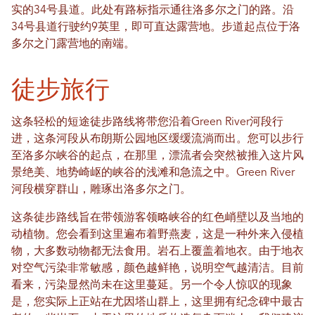
实的34号县道。此处有路标指示通往洛多尔之门的路。沿
34号县道行驶约9英里，即可直达露营地。步道起点位于洛
多尔之门露营地的南端。
徒步旅行
这条轻松的短途徒步路线将带您沿着Green River河段行
进，这条河段从布朗斯公园地区缓缓流淌而出。您可以步行
至洛多尔峡谷的起点，在那里，漂流者会突然被推入这片风
景绝美、地势崎岖的峡谷的浅滩和急流之中。Green River
河段横穿群山，雕琢出洛多尔之门。
这条徒步路线旨在带领游客领略峡谷的红色峭壁以及当地的
动植物。您会看到这里遍布着野燕麦，这是一种外来入侵植
物，大多数动物都无法食用。岩石上覆盖着地衣。由于地衣
对空气污染非常敏感，颜色越鲜艳，说明空气越清洁。目前
看来，污染显然尚未在这里蔓延。另一个令人惊叹的现象
是，您实际上正站在尤因塔山群上，这里拥有纪念碑中最古