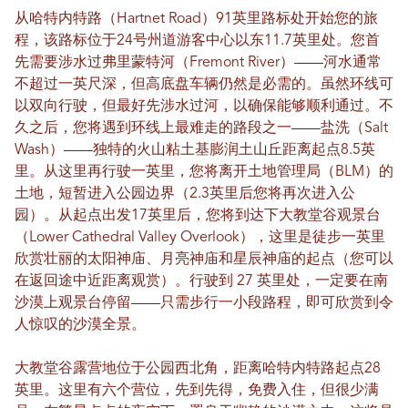
从哈特内特路（Hartnet Road）91英里路标处开始您的旅
程，该路标位于24号州道游客中心以东11.7英里处。您首
先需要涉水过弗里蒙特河（Fremont River）——河水通常
不超过一英尺深，但高底盘车辆仍然是必需的。虽然环线可
以双向行驶，但最好先涉水过河，以确保能够顺利通过。不
久之后，您将遇到环线上最难走的路段之一——盐洗（Salt
Wash）——独特的火山粘土基膨润土山丘距离起点8.5英
里。从这里再行驶一英里，您将离开土地管理局（BLM）的
土地，短暂进入公园边界（2.3英里后您将再次进入公
园）。从起点出发17英里后，您将到达下大教堂谷观景台
（Lower Cathedral Valley Overlook），这里是徒步一英里
欣赏壮丽的太阳神庙、月亮神庙和星辰神庙的起点（您可以
在返回途中近距离观赏）。行驶到 27 英里处，一定要在南
沙漠上观景台停留——只需步行一小段路程，即可欣赏到令
人惊叹的沙漠全景。
大教堂谷露营地位于公园西北角，距离哈特内特路起点28
英里。这里有六个营位，先到先得，免费入住，但很少满