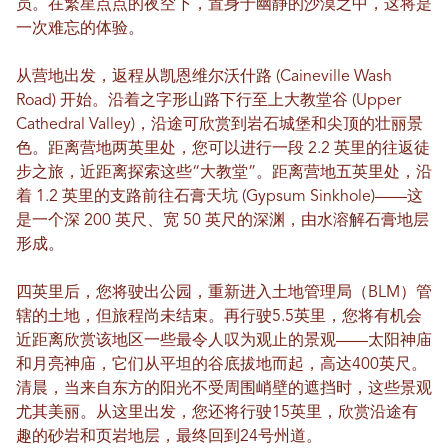
员。在繁星点点的夜空下，置身于幽静的沙漠之中，这将是
一次难忘的体验。
从营地出发，返程从凯恩维尔沃什路 (Caineville Wash
Road) 开始。沿着之字形山路下行至上大教堂谷 (Upper
Cathedral Valley)，沿途可欣赏到岩石城堡和尖顶的壮丽景
色。距离营地两英里处，您可以进行一段 2.2 英里的往返徒
步之旅，近距离探索这些“大教堂”。距离营地五英里处，沿
着 1.2 英里的支路前往石膏天坑 (Gypsum Sinkhole)——这
是一个深 200 英尺、宽 50 英尺的深渊，由水溶解石膏地层
形成。
四英里后，您将驶出公园，重新进入土地管理局（BLM）管
辖的土地，但旅程尚未结束。再行驶5.5英里，您将有机会
近距离欣赏该地区一些最令人叹为观止的景观——太阳神庙
和月亮神庙，它们从平坦的谷底拔地而起，高达400英尺。
清晨，当来自东方的阳光不受周围峭壁的遮挡时，这些景观
尤其美丽。从这里出发，您还将行驶15英里，欣赏沿途有
趣的砂岩和页岩地层，最终回到24号州道。