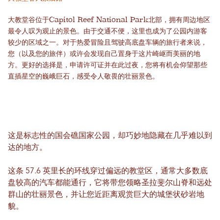
大教堂谷位于Capitol Reef National Park北部，拥有周边地区
最令人叹为观止的景色。由于交通不便，这里也成为了公园内游客
较少的区域之一。对于热爱冒险且驾驶高底盘车辆的旅行者来说，
您（以及您的旅伴）或许会发现自己置身于这片崎岖而美丽的地
方。更好的选择是，申请许可证并在此过夜，您将有机会仰望那些
直插星空的巍峨巨石，感受令人敬畏的壮丽景色。
这是标志性的国会礁国家公园，却巧妙地隐藏在几乎难以到
达的地方。
这条 57.6 英里长的环线穿过偏远的教堂区，通常大多数底
盘较高的汽车都能通行，它将带您领略圣拉斐尔山脊和远处
群山的壮丽景色，并让您近距离观赏巨大的城堡状砂岩地
貌。