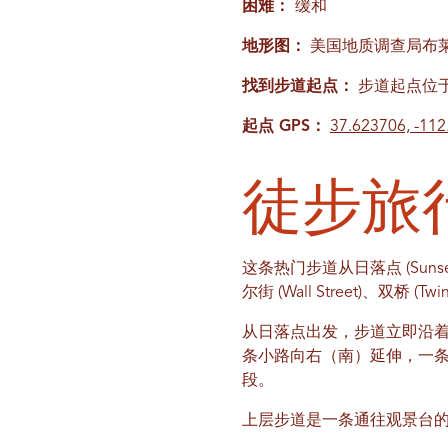
困难：
缓和
地形图：
美国地质调查局布莱斯角；步
找到步道起点：
步道起点位
起点 GPS：
37.623706, -11
徒步旅
这条热门步道从日落点 (Sun
尔街 (Wall Street)、双桥 (T
从日落点出发，步道立即沿着
条小路向右（南）延伸，一
段。
上层步道是一条通往观景台