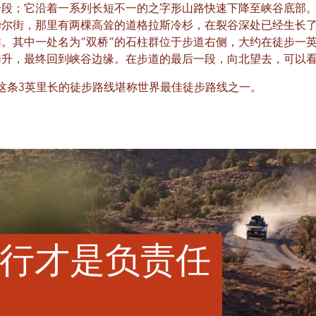
一段；它沿着一系列长短不一的之字形山路快速下降至峡谷底部
尔街，那里有两棵高耸的道格拉斯冷杉，在裂谷深处已经生长了
。其中一处名为“双桥”的石柱群位于步道右侧，大约在徒步一
升，最终回到峡谷边缘。在步道的最后一段，向北望去，可以看
这条3英里长的徒步路线堪称世界最佳徒步路线之一。
行才是负责任