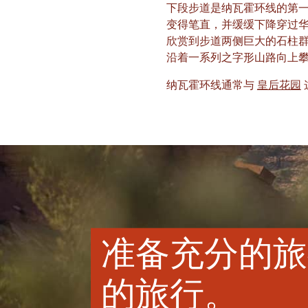
下段步道是纳瓦霍环线的第
变得笔直，并缓缓下降穿过华
欣赏到步道两侧巨大的石柱群
沿着一系列之字形山路向上攀
纳瓦霍环线通常与
皇后花园
准备充分的旅
的旅行。