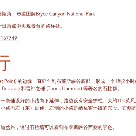
道图解Bryce Canyon National Park
于日落点中央观景台的路标处。
2.167749
行
set Point) 的边缘一直延伸到布莱斯峡谷底部，形成一个1到
win Bridges) 和雷神之锤 (Thor's Hammer) 等著名的石柱群。
一条铺设好的小路向下延伸，路边设有安全护栏。大约100英
条小路向左（东）延伸。左侧的小路是纳瓦霍环线的东段。右侧
的短岔路，透过石柱墙可以看到布莱斯峡谷西侧的景色。