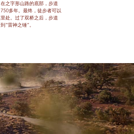
。在之字形山路的底部，步道
750多年。最终，徒步者可以
英里处。过了双桥之后，步道
到“雷神之锤”。