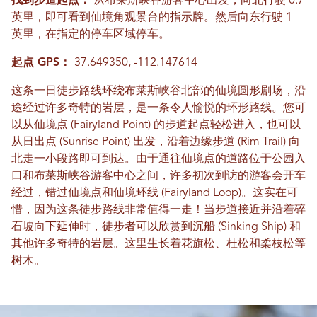
找到步道起点：
从布莱斯峡谷游客中心出发，向北行驶 0.7
英里，即可看到仙境角观景台的指示牌。然后向东行驶 1
英里，在指定的停车区域停车。
起点 GPS：
37.649350, -112.147614
这条一日徒步路线环绕布莱斯峡谷北部的仙境圆形剧场，沿
途经过许多奇特的岩层，是一条令人愉悦的环形路线。您可
以从仙境点 (Fairyland Point) 的步道起点轻松进入，也可以
从日出点 (Sunrise Point) 出发，沿着边缘步道 (Rim Trail) 向
北走一小段路即可到达。由于通往仙境点的道路位于公园入
口和布莱斯峡谷游客中心之间，许多初次到访的游客会开车
经过，错过仙境点和仙境环线 (Fairyland Loop)。这实在可
惜，因为这条徒步路线非常值得一走！当步道接近并沿着碎
石坡向下延伸时，徒步者可以欣赏到沉船 (Sinking Ship) 和
其他许多奇特的岩层。这里生长着花旗松、杜松和柔枝松等
树木。