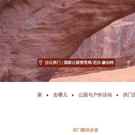
沙丘拱门
| 国家公园管理局/尼尔·赫伯特
家
去哪儿
公园与户外活动
拱门
拱门断拱步道