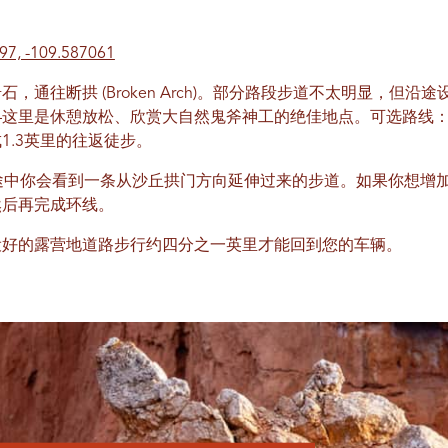
97, -109.587061
，通往断拱 (Broken Arch)。部分路段步道不太明显，但
—这里是休憩放松、欣赏大自然鬼斧神工的绝佳地点。可选路线
1.3英里的往返徒步。
途中你会看到一条从沙丘拱门方向延伸过来的步道。如果你想增
然后再完成环线。
设好的露营地道路步行约四分之一英里才能回到您的车辆。