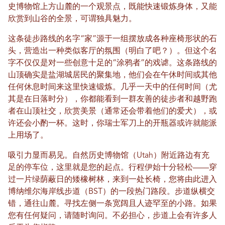
史博物馆上方山麓的一个观景点，既能快速锻炼身体，又能
欣赏到山谷的全景，可谓独具魅力。
这条徒步路线的名字“家”源于一组摆放成各种座椅形状的石
头，营造出一种类似客厅的氛围（明白了吧？）。但这个名
字不仅仅是对一些创意十足的“涂鸦者”的戏谑。这条路线的
山顶确实是盐湖城居民的聚集地，他们会在午休时间或其他
任何休息时间来这里快速锻炼。几乎一天中的任何时间（尤
其是在日落时分），你都能看到一群友善的徒步者和越野跑
者在山顶社交，欣赏美景（通常还会带着他们的爱犬），或
许还会小酌一杯。这时，你瑞士军刀上的开瓶器或许就能派
上用场了。
吸引力显而易见。自然历史博物馆（Utah）附近路边有充
足的停车位，这里就是您的起点。行程伊始十分轻松——穿
过一片绿荫蔽日的矮橡树林，来到一处长椅，您将由此进入
博纳维尔海岸线步道（BST）的一段热门路段。步道纵横交
错，通往山麓。寻找左侧一条宽阔且人迹罕至的小路。如果
您有任何疑问，请随时询问。不必担心，步道上会有许多人