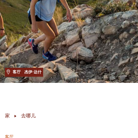
客厅
杰伊·达什
家
去哪儿
客厅