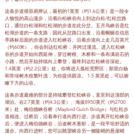
这条步道很容易辨认，最初的1英里（约1.6公里）是一段令
人愉悦的高山漫步，沿着白松峡谷向上到达白松/红松岔路
口，通往白松湖和红松湖的步道在此分岔。五月鸟峡谷是红
松湖步道的一条支路，因此从岔路口出发，沿着蜿蜒在信息
亭路标后面的步道进入红松峡谷。沿着步道向上走几百英尺
（约60米），你会到达红松桥，并跨过溪流。进入红松峡
谷的步道开始向西延伸，穿过树根、木桥和一条布满岩石的
小路，然后开始持续向上攀登，最终到达红松峡谷深处。
1.4英里（约2.2公里）处，你将进入孤松荒野区，那里白杨
和常绿树木枝繁叶茂，为你提供荫凉。 1.5 英里处，可以俯
瞰下方的山谷。
这条步道最难的部分是持续攀登红松峡谷，直至到达顶部的
湖泊。在2.7英里（约4.3公里）、海拔8950英尺（约2700
米）处，梅伯德峡谷桥（Maybird Gulch Bridge）与红松步
道相连。过桥后，沿着单行道向西行进。步道离开红松峡谷
后，便进入梅伯德峡谷，沿途树木葱郁，是一段平坦舒适的
漫步。向西行进时，您可以眺望峡谷另一侧陡峭的悬崖峭