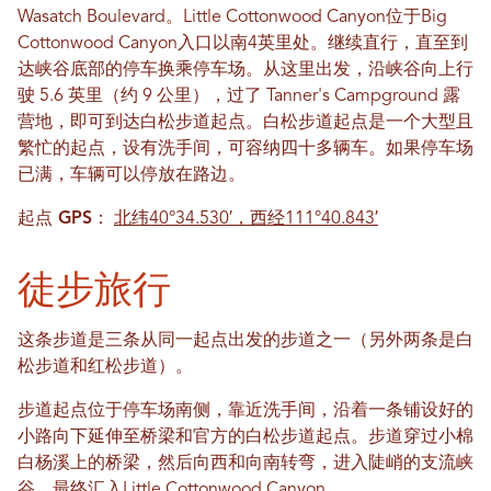
Wasatch Boulevard。Little Cottonwood Canyon位于Big
Cottonwood Canyon入口以南4英里处。继续直行，直至到
达峡谷底部的停车换乘停车场。从这里出发，沿峡谷向上行
驶 5.6 英里（约 9 公里），过了 Tanner's Campground 露
营地，即可到达白松步道起点。白松步道起点是一个大型且
繁忙的起点，设有洗手间，可容纳四十多辆车。如果停车场
已满，车辆可以停放在路边。
起点 GPS：
北纬40°34.530′，西经111°40.843′
徒步旅行
这条步道是三条从同一起点出发的步道之一（另外两条是白
松步道和红松步道）。
步道起点位于停车场南侧，靠近洗手间，沿着一条铺设好的
小路向下延伸至桥梁和官方的白松步道起点。步道穿过小棉
白杨溪上的桥梁，然后向西和向南转弯，进入陡峭的支流峡
谷，最终汇入Little Cottonwood Canyon。