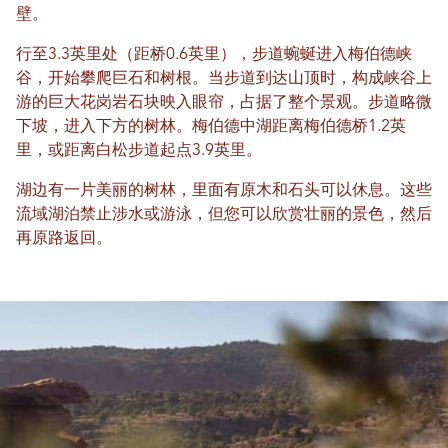
壁。
行至3.3英里处（距桥0.6英里），步道蜿蜒进入梅伯德峡
谷，开始攀爬巨石和树根。当步道到达山顶时，构成峡谷上
游的巨大花岗岩石块映入眼帘，占据了整个景观。步道略微
下坡，进入下方的树林。梅伯德中湖距离梅伯德桥1.2英
里，或距离白松步道起点3.9英里。
湖边有一片美丽的树林，里面有原木和石头可以休息。这些
流域湖泊禁止涉水或游泳，但您可以欣赏壮丽的景色，然后
再原路返回。