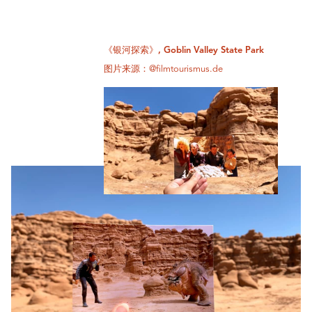
《银河探索》, Goblin Valley State Park
图片来源：@filmtourismus.de