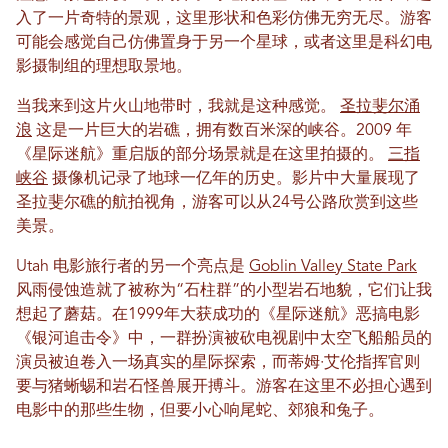
入了一片奇特的景观，这里形状和色彩仿佛无穷无尽。游客
可能会感觉自己仿佛置身于另一个星球，或者这里是科幻电
影摄制组的理想取景地。
当我来到这片火山地带时，我就是这种感觉。
圣拉斐尔涌
浪
这是一片巨大的岩礁，拥有数百米深的峡谷。2009 年
《星际迷航》重启版的部分场景就是在这里拍摄的。
三指
峡谷
摄像机记录了地球一亿年的历史。影片中大量展现了
圣拉斐尔礁的航拍视角，游客可以从24号公路欣赏到这些
美景。
Utah 电影旅行者的另一个亮点是
Goblin Valley State Park
风雨侵蚀造就了被称为“石柱群”的小型岩石地貌，它们让我
想起了蘑菇。在1999年大获成功的《星际迷航》恶搞电影
《银河追击令》中，一群扮演被砍电视剧中太空飞船船员的
演员被迫卷入一场真实的星际探索，而蒂姆·艾伦指挥官则
要与猪蜥蜴和岩石怪兽展开搏斗。游客在这里不必担心遇到
电影中的那些生物，但要小心响尾蛇、郊狼和兔子。