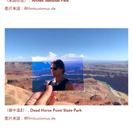
《末路狂花》，Arches National Park
图片来源：@filmtourismus.de
《碟中谍2》，Dead Horse Point State Park
图片来源：@filmtourismus.de