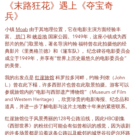
《末路狂花》遇上《夺宝奇
兵》
小镇
Moab
由于其地理位置，它在电影主演方面经验丰
富。
拱门
和
峡谷地
国家公园。1949年，这座小镇成为西
部片的热门取景地，著名导演约翰·福特曾在此拍摄他的经
典影片《里奥格兰德》和《篷车队》。纪念碑谷电影委员会
成立于1949年，并享有“世界上历史最悠久的电影委员会”
的美誉。
我的出发点是
红崖旅馆
科罗拉多河畔，约翰·列侬（John
L.）曾在此下榻，许多西部片也曾在此取景拍摄。游客可以
参观旅馆内的“电影与西部遗产博物馆”（Museum of Film
and Western Heritage），欣赏珍贵的电影海报、纪念品和
道具，并进一步了解电影与这片土地数十年来的紧密联系。
红崖旅馆位于风景秀丽的128号公路沿线，因此HBO剧集
《西部世界》的粉丝们可能会有似曾相识的感觉，因为该剧
的许多场景都是沿着这条公路以及毗邻的城堡谷拉萨尔环路