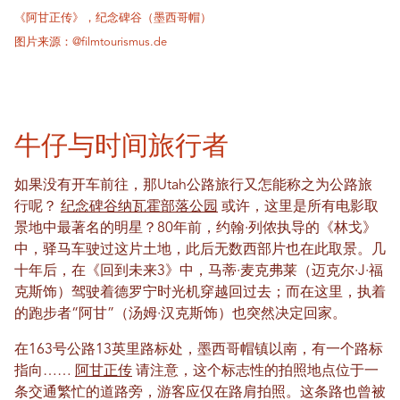
《阿甘正传》，纪念碑谷（墨西哥帽）
图片来源：@filmtourismus.de
牛仔与时间旅行者
如果没有开车前往，那Utah公路旅行又怎能称之为公路旅
行呢？
纪念碑谷纳瓦霍部落公园
或许，这里是所有电影取
景地中最著名的明星？80年前，约翰·列侬执导的《林戈》
中，驿马车驶过这片土地，此后无数西部片也在此取景。几
十年后，在《回到未来3》中，马蒂·麦克弗莱（迈克尔·J·福
克斯饰）驾驶着德罗宁时光机穿越回过去；而在这里，执着
的跑步者“阿甘”（汤姆·汉克斯饰）也突然决定回家。
在163号公路13英里路标处，墨西哥帽镇以南，有一个路标
指向……
阿甘正传
请注意，这个标志性的拍照地点位于一
条交通繁忙的道路旁，游客应仅在路肩拍照。这条路也曾被