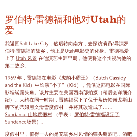
罗伯特·雷德福和他对Utah的
爱
我返回Salt Lake City，然后转向南方，去探访演员/导演罗
伯特·雷德福的故乡，他正是Utah电影史的化身。雷德福爱
上了
Utah 风景
在他演艺生涯早期，他便将这个州视为他的
第二故乡。
1969 年，雷德福在电影《虎豹小霸王》（Butch Cassidy
and the Kid）中饰演“小子”（Kid），凭借这部电影在国际
影坛崭露头角。该片主要在美国西南部拍摄（稍后会详细介
绍）。大约在同一时期，雷德福买下了位于蒂姆帕诺戈斯山
脚下的蒂姆黑文滑雪度假村，并将其改造成了……
Sundance 山地度假村
（手表：
罗伯特·雷德福设定了
Sundance场景
）。
度假村里，值得一去的是充满乡村风情的猫头鹰酒吧，酒吧