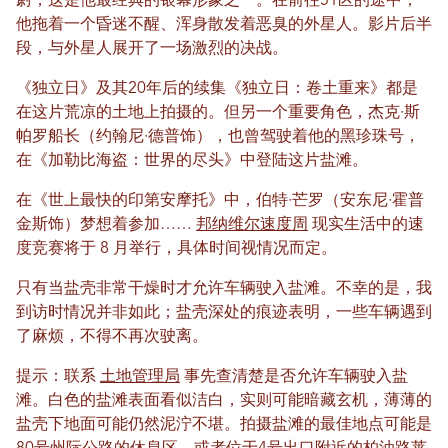
尉，这是他最经典的银幕形象之一。在前往51区的途中，
他拖着一个昏迷不醒、浑身散发着恶臭的外星人。影片后半
段，与外星人展开了一场激烈的决战。
《独立日》及其20年后的续集《独立日：卷土重来》都是
在这片荒凉的土地上拍摄的。但另一个重要角色，杰克·斯
帕罗船长（约翰尼·德普饰），也曾驾驶着他的黑珍珠号，
在《加勒比海盗：世界的尽头》中登陆这片盐滩。
在《世上最快的印第安摩托》中，伯特·芒罗（安东尼·霍普
金斯饰）梦想着参加……
邦纳维尔速度周
现实生活中的速
度竞赛将于 8 月举行，具体时间视情况而定。
只有当盐壳非常干燥时才允许车辆驶入盐滩。不幸的是，我
到访时情况并非如此；盐壳深处的痕迹表明，一些车辆遇到
了麻烦，不得不再次驶离。
提示：联系
土地管理局
事先查清楚是否允许车辆驶入盐
滩。白色的盐滩表面看似洁白，实则可能暗藏玄机，薄薄的
盐壳下地面可能仍然泥泞不堪。拍摄盐滩的最佳地点可能是