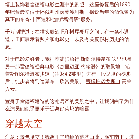
墙上装饰着雷德福电影生涯中的剧照。这座修复后的1890
年吧台最初位于怀俄明州瑟莫波利斯，据说当年的酒保曾为
真正的布奇·卡西迪和他的“墙洞帮”服务。
千万别错过：在猫头鹰酒吧和树屋餐厅之间，有一条小通
道，里面展示着照片和电影史，以及有关度假村历史的信
息。
对于电影爱好者，我推荐徒步旅行
斯图尔特瀑布
这里也是
另一部雷德福经典电影《杰里迈亚·约翰逊》的取景地。沿
着斯图尔特瀑布步道（往返4.2英里）进行一段适度的徒步
后，徒步者将到达瀑布，欣赏美景。
蒂姆帕诺戈斯山
高耸
入云。
置身于雷德福建造的这处房产的美景之中，让我明白了为什
么演员们似乎更乐于远离好莱坞的喧嚣。
穿越太空
注意：景色骤变！我离开了崎岖的落基山脉，驱车南下，进