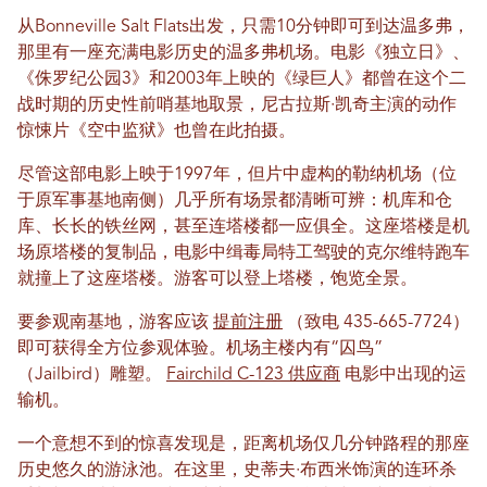
从Bonneville Salt Flats出发，只需10分钟即可到达温多弗，
那里有一座充满电影历史的温多弗机场。电影《独立日》、
《侏罗纪公园3》和2003年上映的《绿巨人》都曾在这个二
战时期的历史性前哨基地取景，尼古拉斯·凯奇主演的动作
惊悚片《空中监狱》也曾在此拍摄。
尽管这部电影上映于1997年，但片中虚构的勒纳机场（位
于原军事基地南侧）几乎所有场景都清晰可辨：机库和仓
库、长长的铁丝网，甚至连塔楼都一应俱全。这座塔楼是机
场原塔楼的复制品，电影中缉毒局特工驾驶的克尔维特跑车
就撞上了这座塔楼。游客可以登上塔楼，饱览全景。
要参观南基地，游客应该
提前注册
（致电 435-665-7724）
即可获得全方位参观体验。机场主楼内有“囚鸟”
（Jailbird）雕塑。
Fairchild C-123 供应商
电影中出现的运
输机。
一个意想不到的惊喜发现是，距离机场仅几分钟路程的那座
历史悠久的游泳池。在这里，史蒂夫·布西米饰演的连环杀