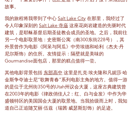
现了一个重要的事件，也正是这个事件开启了接下来混乱的
故事。
我的旅程将我带到了中心
Salt Lake City
在那里，我经过了
令人印象深刻的
Salt Lake 寺庙
这座花岗岩建造的先驱时代
建筑，是耶稣基督后期圣徒教会成员的圣地。之后，我前往
另一个电影取景地：史密斯公寓（南300东街228号），其
外景曾作为电影《阿呆与阿瓜》中劳埃德和哈利（杰夫·丹
尼尔斯饰）的住所。友情提示：隔壁就是美味的
Gourmandise面包店，那里的糕点值得一尝。
其他电影背景包括
东部高中
这里是扎克·埃夫隆和凡妮莎·哈
金斯争夺迪士尼“歌舞青春”系列电影主角的地方。值得一游
的是位于北州街350号的Utah州议会大厦，这座古典建筑曾
在2003年的电影《律政俏佳人2：红、白与金发》中作为华
盛顿特区的美国国会大厦的取景地。当我拾级而上时，我知
道自己正追随艾丽·伍兹（瑞茜·威瑟斯彭饰）的足迹。