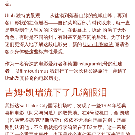
忘。
Utah 独特的景观——从盐漠到落基山脉的巍峨山峰，再到
各种形状的红色岩石——自好莱坞西部片时代以来，就一直
是电影制作人钟爱的取景地。在银幕上，Utah 扮演了无数
角色，有时是不同的州，有时甚至是不同的星球。为了让影
迷们更深入地了解这段电影史，新的
Utah 电影轨迹
邀请游
客亲身体验这些标志性景观。
作为一名资深的电影爱好者和德国Instagram账号的创建
者，
@filmtourismus
我进行了一次长途公路旅行，穿越了
Utah及其传奇的电影历史。
吉姆·凯瑞流下了几滴眼泪
我抵达Salt Lake City国际机场时，发现了一些1994年经典
喜剧电影《阿呆与阿瓜》的取景地。在4号登机口，金·凯瑞
（饰演劳埃德·克里斯马斯）依依不舍地向玛丽告别，玛丽
刚刚认识他，不久后就把行李箱留在了B2大厅。这一幕展