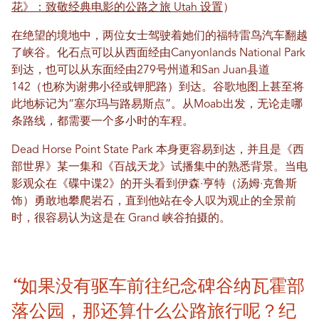
花》：致敬经典电影的公路之旅 Utah 设置
）
在绝望的境地中，两位女士驾驶着她们的福特雷鸟汽车翻越
了峡谷。化石点可以从西面经由Canyonlands National Park
到达，也可以从东面经由279号州道和San Juan县道
142（也称为谢弗小径或钾肥路）到达。谷歌地图上甚至将
此地标记为“塞尔玛与路易斯点”。从Moab出发，无论走哪
条路线，都需要一个多小时的车程。
Dead Horse Point State Park 本身更容易到达，并且是《西
部世界》某一集和《百战天龙》试播集中的熟悉背景。当电
影观众在《碟中谍2》的开头看到伊森·亨特（汤姆·克鲁斯
饰）勇敢地攀爬岩石，直到他站在令人叹为观止的全景前
时，很容易认为这是在 Grand 峡谷拍摄的。
“如果没有驱车前往纪念碑谷纳瓦霍部
落公园，那还算什么公路旅行呢？纪