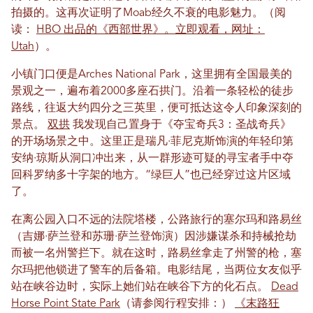
拍摄的。这再次证明了Moab经久不衰的电影魅力。（阅
读：
HBO 出品的《西部世界》。立即观看，网址：
Utah
）。
小镇门口便是Arches National Park，这里拥有全国最美的
景观之一，遍布着2000多座石拱门。沿着一条轻松的徒步
路线，往返大约四分之三英里，便可抵达这令人印象深刻的
景点。
双拱
我发现自己置身于《夺宝奇兵3：圣战奇兵》
的开场场景之中。这里正是瑞凡·菲尼克斯饰演的年轻印第
安纳·琼斯从洞口冲出来，从一群形迹可疑的寻宝者手中夺
回科罗纳多十字架的地方。“绿巨人”也已经穿过这片区域
了。
在离公园入口不远的法院塔楼，公路旅行的塞尔玛和路易丝
（吉娜·萨兰登和苏珊·萨兰登饰演）因涉嫌谋杀和持械抢劫
而被一名州警拦下。就在这时，路易丝拿走了州警的枪，塞
尔玛把他锁进了警车的后备箱。电影结尾，当两位女友似乎
站在峡谷边时，实际上她们站在峡谷下方的化石点。
Dead
Horse Point State Park
（请参阅行程安排：）
《末路狂