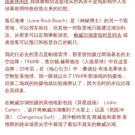
国家休闲区
我很难相信这超现实的风景不是电影制作人在
绿幕前用特效创造出来的幻想。
孤石海滩（Lone Rock Beach）是《神秘博士》的另一个取
景地，可以驾车前往，但其他一些取景地只能通过湖泊到
达。从那里可以定期乘船游览。
鲍威尔湖度假村及码头
或
者游客可以预订和租赁自己的船只。
我此行必去的景点是帕德雷湾，那里曾拍摄过两场著名的太
空迫降：1968年，查尔顿·赫斯顿在《人猿星球》中在这里
迫降；35年后，在《地心引力》中，桑德拉·布洛克乘坐太
空舱坠落地球。我一眼就认出了1968年那场戏的拍摄地，
但第二场戏的拍摄地就比较难辨认了，因为当时的水位比现
在高得多。
在鲍威尔湖拍摄的其他电影包括《异星战场》（John
Carter），该片将鲍威尔湖搬到了火星上；以及《危险冲
浪》（Dangerous Surf），其中帕特里克·斯威兹和基努·里
维斯的跳伞场景从空中展现了看似不真实的鲍威尔湖。