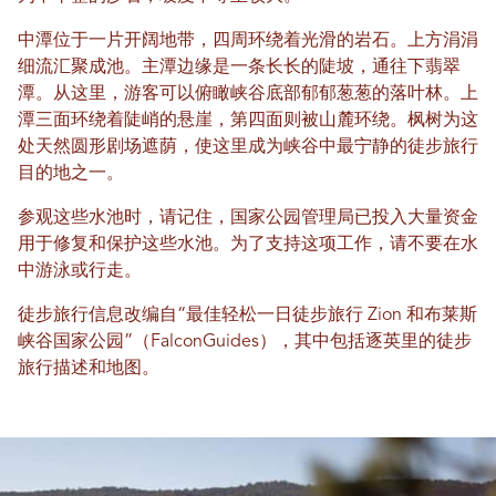
中潭位于一片开阔地带，四周环绕着光滑的岩石。上方涓涓
细流汇聚成池。主潭边缘是一条长长的陡坡，通往下翡翠
潭。从这里，游客可以俯瞰峡谷底部郁郁葱葱的落叶林。上
潭三面环绕着陡峭的悬崖，第四面则被山麓环绕。枫树为这
处天然圆形剧场遮荫，使这里成为峡谷中最宁静的徒步旅行
目的地之一。
参观这些水池时，请记住，国家公园管理局已投入大量资金
用于修复和保护这些水池。为了支持这项工作，请不要在水
中游泳或行走。
徒步旅行信息改编自“最佳轻松一日徒步旅行 Zion 和布莱斯
峡谷国家公园”（FalconGuides），其中包括逐英里的徒步
旅行描述和地图。