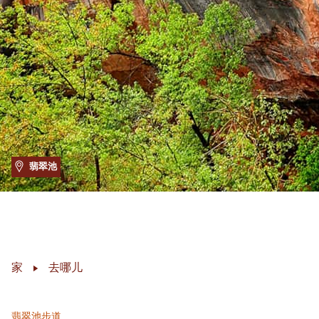
翡翠池
家
去哪儿
翡翠池步道