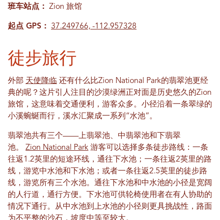
班车站点：
Zion 旅馆
起点 GPS：
37.249766, -112.957328
徒步旅行
外部
天使降临
还有什么比Zion National Park的翡翠池更经
典的呢？这片引人注目的沙漠绿洲正对面是历史悠久的Zion
旅馆，这意味着交通便利，游客众多。小径沿着一条翠绿的
小溪蜿蜒而行，溪水汇聚成一系列“水池”。
翡翠池共有三个——上翡翠池、中翡翠池和下翡翠
池。
Zion National Park
游客可以选择多条徒步路线：一条
往返1.2英里的短途环线，通往下水池；一条往返2英里的路
线，游览中水池和下水池；或者一条往返2.5英里的徒步路
线，游览所有三个水池。通往下水池和中水池的小径是宽阔
的人行道，通行方便。下水池可供轮椅使用者在有人协助的
情况下通行。从中水池到上水池的小径则更具挑战性，路面
为不平整的沙石，坡度中等至较大。