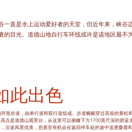
谷一直是水上运动爱好者的天堂，但近年来，峡谷
者的目光。道德山地自行车环线或许是该地区最不
如此出色
的环形步道，由单行道和双行道组成。步道蜿蜒穿过高耸的黄松
高点是道德山观景台，从这里可以俯瞰下方1700英尺深的碧蓝
缓，沿途风景优美，您甚至有机会在返回停车处的途中追逐麋鹿