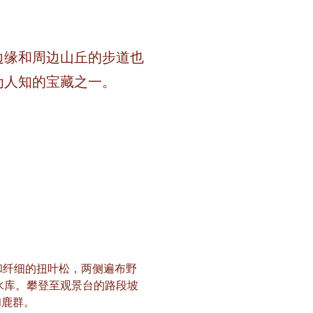
边缘和周边山丘的步道也
为人知的宝藏之一。
和纤细的扭叶松，两侧遍布野
水库。攀登至观景台的路段坡
和鹿群。