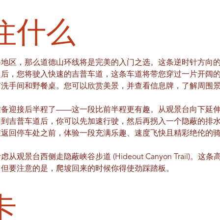
住什么
谷地区，那么道德山环线将是完美的入门之选。这条逆时针方向
之后，您将驶入快速的吉普车道，这条车道将带您穿过一片开阔
有洗手间和野餐桌。您可以欣赏美景，并查看信息牌，了解周围
准备迎接后半程了——这一段比前半程更有趣。从观景台向下延
吉普车道后，你可以先加速行驶，然后再拐入一个隐蔽的排水沟。在这里，
在返回停车处之前，体验一段充满乐趣、速度飞快且精彩绝伦的
景台西侧走隐蔽峡谷步道 (Hideout Canyon Trail)。
，但要注意的是，爬坡回来的时候你得使劲踩踏板。
卡