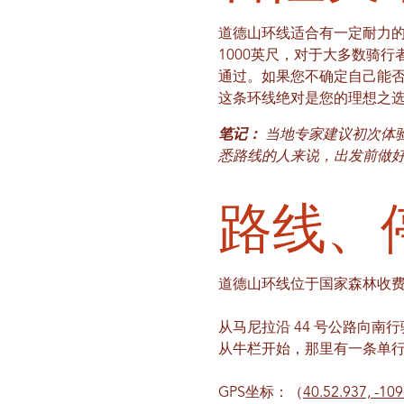
道德山环线适合有一定耐力的
1000英尺，对于大多数骑
通过。如果您不确定自己能
这条环线绝对是您的理想之
笔记
：
当地专家建议初次体
悉路线的人来说，出发前做
路线、
道德山环线位于国家森林收
从马尼拉沿 44 号公路向南行
从牛栏开始，那里有一条单
GPS坐标：（
40.52.937, -109