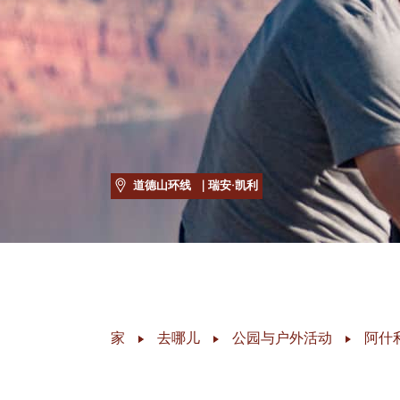
道德山环线
| 瑞安·凯利
家
去哪儿
公园与户外活动
阿什