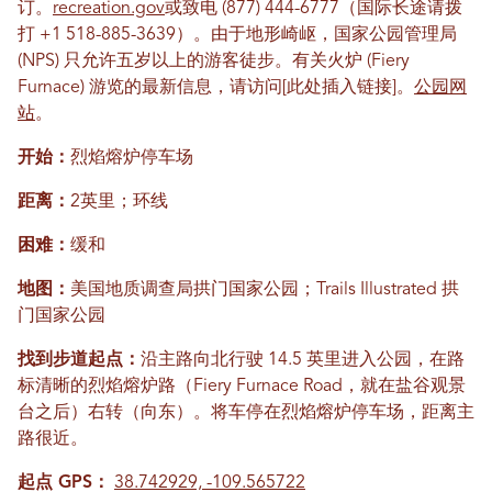
订。
recreation.gov
或致电 (877) 444-6777（国际长途请拨
打 +1 518-885-3639）。由于地形崎岖，国家公园管理局
(NPS) 只允许五岁以上的游客徒步。有关火炉 (Fiery
Furnace) 游览的最新信息，请访问[此处插入链接]。
公园网
站
。
开始：
烈焰熔炉停车场
距离：
2英里；环线
困难：
缓和
地图：
美国地质调查局拱门国家公园；Trails Illustrated 拱
门国家公园
找到步道起点：
沿主路向北行驶 14.5 英里进入公园，在路
标清晰的烈焰熔炉路（Fiery Furnace Road，就在盐谷观景
台之后）右转（向东）。将车停在烈焰熔炉停车场，距离主
路很近。
起点 GPS：
38.742929, -109.565722