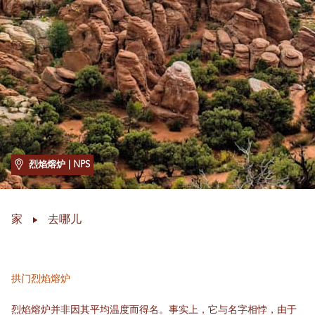
烈焰熔炉
| NPS
家
去哪儿
拱门烈焰熔炉
烈焰熔炉并非因其平均温度而得名。事实上，它与名字相悖，由于