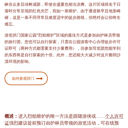
峡谷众多且绿树成荫，即使在盛夏也相当凉爽。这片区域得名于日
落时分常呈现的红色光芒，宛如一座熔炉。由于通道狭窄且地形崎
岖，这是一条不同寻常且难度适中的徒步路线，但绝对会让你终生
难忘。
游览拱门国家公园“烈焰熔炉”区域的最佳方式是参加由护林员带领
的旅行团。您也可以自行探索，只需在公园游客中心办理徒步许可
证即可（两种方式都需要支付少量费用），但参加导览团您能学到
的东西将是自行探索的十倍。此外，您还能大大减少对这片脆弱沙
漠环境的影响。
如何参观拱门
概述：
进入烈焰熔炉的唯一方法是跟随游侠或……
个人许可
证
强烈建议提前预订由护林员带领的游览活动，可在线预