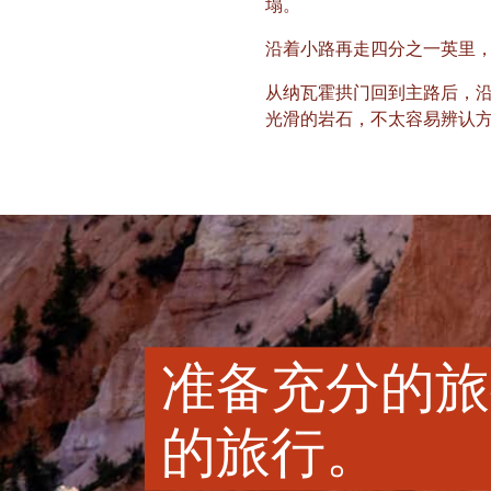
塌。
沿着小路再走四分之一英里
从纳瓦霍拱门回到主路后，沿
光滑的岩石，不太容易辨认
准备充分的旅
的旅行。