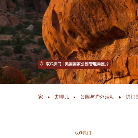
双O拱门
| 美国国家公园管理局照片
家
去哪儿
公园与户外活动
拱门
双O拱门