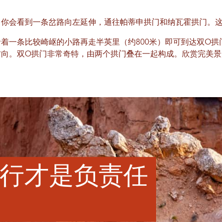
，你会看到一条岔路向左延伸，通往帕蒂申拱门和纳瓦霍拱门。
着一条比较崎岖的小路再走半英里（约800米）即可到达双O拱
方向。双O拱门非常奇特，由两个拱门叠在一起构成。欣赏完美景
行才是负责任