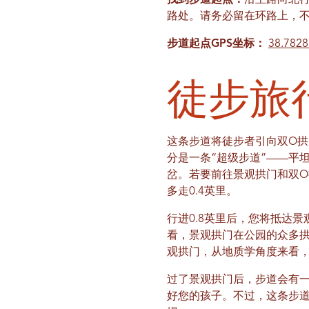
找到步道起点：
沿主路向北行
路处。请务必留在环路上，
步道起点GPS坐标：
38.7828
徒步旅
这条步道将徒步者引向双O
分是一条“超级步道”——平
岔。若要前往景观拱门和双
多走0.4英里。
行进0.8英里后，您将抵达
看，景观拱门在公园的众多拱
观拱门，从地质学角度来看
过了景观拱门后，步道会有
好您的孩子。不过，这条步道