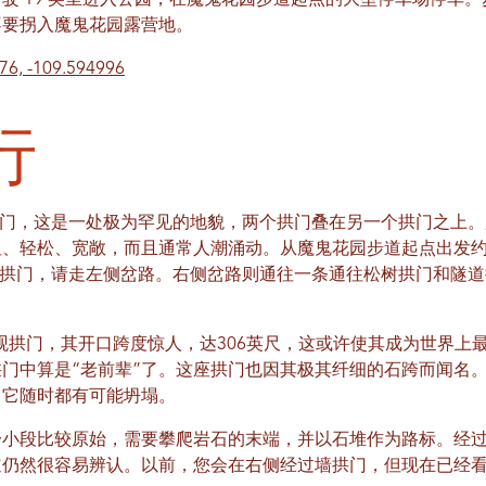
驶 19 英里进入公园，在魔鬼花园步道起点的大型停车场停车
不要拐入魔鬼花园露营地。
76, -109.594996
行
拱门，这是一处极为罕见的地貌，两个拱门叠在另一个拱门之上。
坦、轻松、宽敞，而且通常人潮涌动。从魔鬼花园步道起点出发
O拱门，请走左侧岔路。右侧岔路则通往一条通往松树拱门和隧道
景观拱门，其开口跨度惊人，达306英尺，这或许使其成为世界上
门中算是“老前辈”了。这座拱门也因其极其纤细的石跨而闻名
，它随时都有可能坍塌。
一小段比较原始，需要攀爬岩石的末端，并以石堆作为路标。经
仍然很容易辨认。以前，您会在右侧经过墙拱门，但现在已经看不