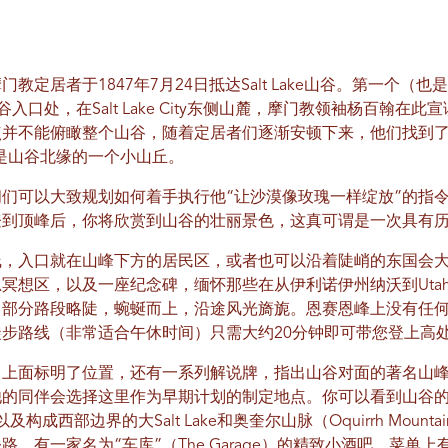
居者于1847年7月24日抵达Salt Lake山谷。第一个（也是最著名
rk的移民峡谷入口处，在Salt Lake City东侧山麓，摩门教领袖杨
点并不能俯瞰整个山谷，随着定居者们逐渐安顿下来，他们找到
方，那是山谷北缘的一个小山丘。
们可以大致规划如何着手执行他“让沙漠像玫瑰一样绽放”的指
登到顶峰后，你将欣赏到山谷的壮丽景色，这真可谓是一次具有
线，入口就在山峰下方的居民区，或者也可以沿着陡峭的东国会
冥想区，以及一座纪念碑，缅怀那些在从伊利诺伊州纳沃到Uta
，部分路段略陡，蜿蜒而上，沿途风光旖旎。恩赛恩峰上没有任
步路线（非常适合午休时间）只需大约20分钟即可带您登上高
，上面标明了位置，还有一系列解说牌，指出山谷对面的著名山
的同伴会选择这里作为早期计划的制定地点。你可以看到山谷的
ain），以及构成西部边界的大Salt Lake和奥奎尔山脉（Oquirrh Moun
，有一家名为“车库”（The Garage）的精致小酒吧，菜单