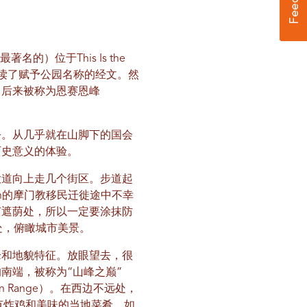
的）位于This Is the
百翰在此宣读了赋予公园名称的经文。然
了后来被称为恩赛恩峰
令。从几乎就在山脚下的国会
历史意义的体验。
大道向上走几个街区。步道起
h的摩门教移民迁徙途中不幸
何遮荫处，所以一定要涂抹防
处，俯瞰城市美景。
峰和地貌特征。放眼望去，很
南端，被称为“山峰之巅”
tain Range）。在西边不远处，
上有炸鸡和美味的当地菜肴。如