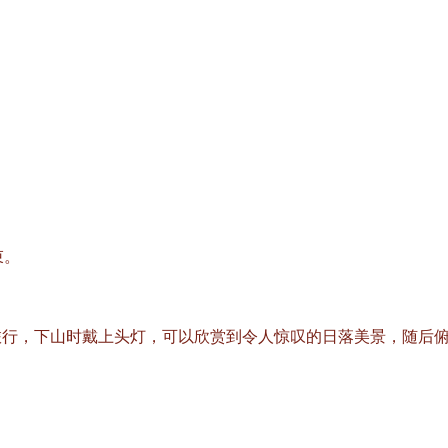
。
束。
旅行，下山时戴上头灯，可以欣赏到令人惊叹的日落美景，随后