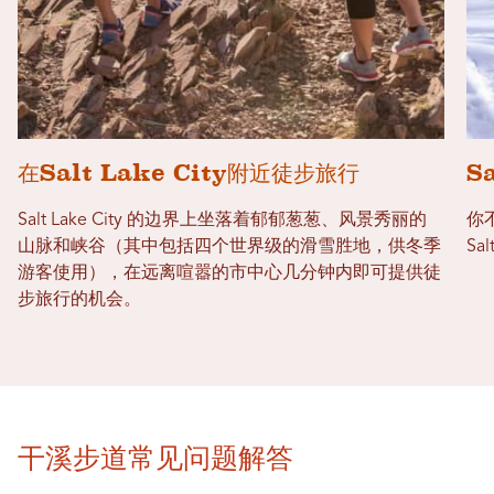
在Salt Lake City附近徒步旅行
S
Salt Lake City 的边界上坐落着郁郁葱葱、风景秀丽的
你
山脉和峡谷（其中包括四个世界级的滑雪胜地，供冬季
Sa
游客使用），在远离喧嚣的市中心几分钟内即可提供徒
步旅行的机会。
干溪步道常见问题解答