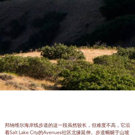
邦纳维尔海岸线步道的这一段虽然较长，但难度不高，它沿
着Salt Lake City的Avenues社区北缘延伸。步道蜿蜒于山坡