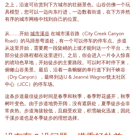
之上，沿途可欣赏到下方城市的壮丽景色。山谷仿佛一个玩
具模型，您可以一边向东行进，一边数着街道，在下方井然
有序的城市网格中找到自己的位置。
从……开始
城市溪谷
在城市溪谷路（City Creek Canyon
Road）的马蹄形弯道处，有一个可以停车的停车点。步道
从这里开始，需要爬一段陡峭的上坡才能到达一个平台，大
部分徒步路程都在这里进行。之后，你会进入一片令人惊喜
的琥珀色草地，开始徒步的主要路段。可以时不时停下来，
俯瞰山谷美景。最后，沿着一条蜿蜒的单行道下到干峡谷
（Dry Canyon），最终到达IJ & Jeanné Wagner犹太社区
中心（JCC）的停车场。
这条步道最佳徒步时间是春季和秋季，春季野花盛开，秋季
树叶变色。由于步道地势开阔，没有遮荫处，夏季徒步会非
常炎热。步道海拔较低，且颇受欢迎，积雪融化迅速，因此
干溪步道也是冬季徒步的理想选择。