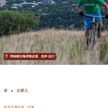
邦纳维尔海岸线步道
杰伊·达什
家
去哪儿
徒步干溪步道：往返