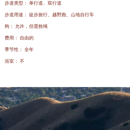
步道类型：
单行道、双行道
步道用途：
徒步旅行、越野跑、山地自行车
狗：
允许，但需拴绳
费用：
自由的
季节性：
全年
浴室：
不