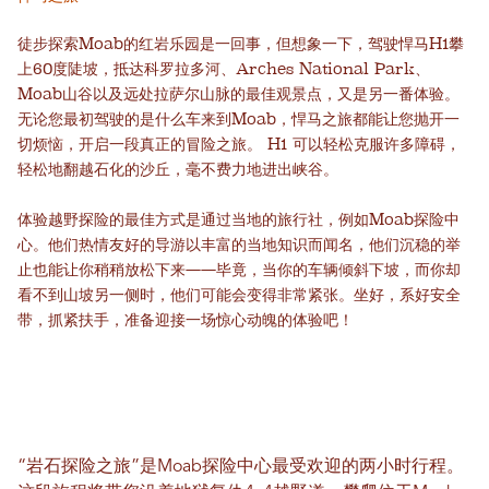
徒步探索Moab的红岩乐园是一回事，但想象一下，驾驶悍马H1攀
上60度陡坡，抵达科罗拉多河、Arches National Park、
Moab山谷以及远处拉萨尔山脉的最佳观景点，又是另一番体验。
无论您最初驾驶的是什么车来到Moab，悍马之旅都能让您抛开一
切烦恼，开启一段真正的冒险之旅。 H1 可以轻松克服许多障碍，
轻松地翻越石化的沙丘，毫不费力地进出峡谷。
体验越野探险的最佳方式是通过当地的旅行社，例如Moab探险中
心。他们热情友好的导游以丰富的当地知识而闻名，他们沉稳的举
止也能让你稍稍放松下来——毕竟，当你的车辆倾斜下坡，而你却
看不到山坡另一侧时，他们可能会变得非常紧张。坐好，系好安全
带，抓紧扶手，准备迎接一场惊心动魄的体验吧！
“岩石探险之旅”是Moab探险中心最受欢迎的两小时行程。