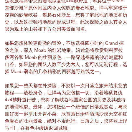
这段旅程将带您沿着地狱复仇4x4越野道，攀爬位于Moab
东部沙滩平原休闲区内令人惊叹的岩石地貌。悍马车穿梭于
凉爽的砂岩峡谷，攀爬石化沙丘，您将了解此地的地质和历
史，以及这些独特地貌的形成过程。此次探险之旅以其令人
叹为观止的山谷和下方公园美景而闻名。
如果您想体验更刺激的冒险，不妨选择四小时的 Grand 探
险之旅，深入 Moab 的红岩地带。沿途您将欣赏到科罗拉
多河谷和 Moab 的壮丽景色，一路穿越裸露的砂岩峭壁和
山谷。如果您的团队人数至少为六人，您可以定制行程，选
择 Moab 著名的几条精彩的四驱越野路线之一。
如果您一整天都在外探险，不妨以一次日落之旅来结束您的
旅程——放松身心，让悍马为您包揽一切。沿着地狱复仇
4x4越野道行驶，您将了解峡谷地国家公园的历史及其独特
的地理地貌。最终，您将抵达一个绝佳的日落观赏点，与亲
朋好友一起享用开胃小菜。欣赏落日余晖洒满沙漠天空和红
色岩石的壮丽景象，绝对不虚此行。日落之后，您将登上悍
马H1，在暮色中缓缓返回城镇。