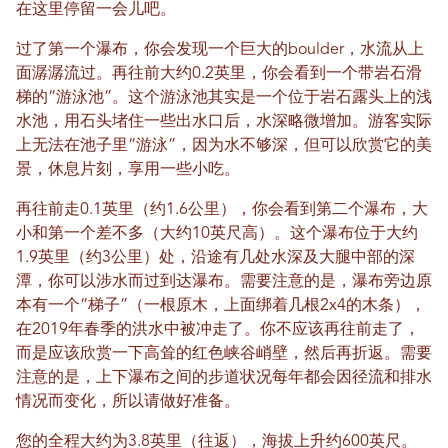
在这里停留一会儿吧。
过了第一个瀑布，你会发现一个巨大的boulder，水流从上
面潺潺流过。再往前大约0.2英里，你会看到一个带岩石滑
梯的“游泳池”。这个游泳池其实是一个位于岩石露头上的浅
水池，用石头堵住一些出水口后，水深略微增加。游客实际
上无法在池子里“游泳”，因为水不够深，但可以欣赏它的美
景，休息片刻，享用一些小吃。
再往前走0.1英里（约1.6公里），你会看到第二个瀑布，大
小和第一个差不多（大约10英尺高）。这个瀑布位于大约
1.9英里（约3公里）处，沿途有几处水深及大腿中部的深
潭，你可以涉水而过到达瀑布。需要注意的是，瀑布旁边原
本有一个“梯子”（一根原木，上面绑着几根2x4的木条），
在2019年春季的洪水中被冲走了。你不应该再往前走了，
而是应该欣赏一下高耸的红色峡谷峭壁，然后再折返。需要
注意的是，上下瀑布之间的步道状况每年都会因径流和排水
情况而变化，所以请做好准备。
您的全程大约为3.8英里（往返），海拔上升约600英尺。