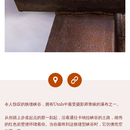
令人惊叹的狭缝峡谷，拥有Utah中最受摄影师青睐的瀑布之一。
从你踏上步道起点的那一刻起，沿着通往卡纳拉峡谷的土路，雄伟
的红色岩壁便环绕着你。当你最终到达狭缝型峡谷时，它仿佛凭空