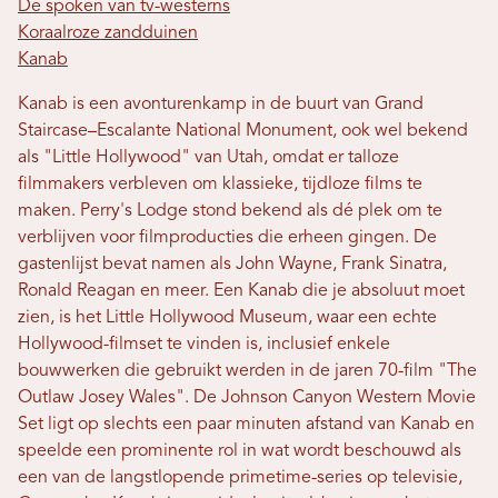
De spoken van tv-westerns
Koraalroze zandduinen
Kanab
Kanab is een avonturenkamp in de buurt van Grand
Staircase–Escalante National Monument, ook wel bekend
als "Little Hollywood" van Utah, omdat er talloze
filmmakers verbleven om klassieke, tijdloze films te
maken. Perry's Lodge stond bekend als dé plek om te
verblijven voor filmproducties die erheen gingen. De
gastenlijst bevat namen als John Wayne, Frank Sinatra,
Ronald Reagan en meer. Een Kanab die je absoluut moet
zien, is het Little Hollywood Museum, waar een echte
Hollywood-filmset te vinden is, inclusief enkele
bouwwerken die gebruikt werden in de jaren 70-film "The
Outlaw Josey Wales". De Johnson Canyon Western Movie
Set ligt op slechts een paar minuten afstand van Kanab en
speelde een prominente rol in wat wordt beschouwd als
een van de langstlopende primetime-series op televisie,