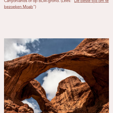
Canyonlands of op BLM-grond. (Lees: "
De beste tijd om te
bezoeken Moab
")