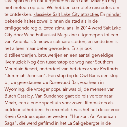
staatsparken en natuurgebieden van Utah. Maar ga nog
niet meteen op pad. We hebben complete reisroutes om
te ontdekken.
klassieke Salt Lake City attracties
En
minder
bekende haltes
zowel binnen de stad als in de
omliggende regio. Extra stimulans: In 2014 werd Salt Lake
City door Wine Enthusiast Magazine uitgeroepen tot een
van Amerika's 5 nieuwe culinaire steden, en sindsdien is
het alleen maar beter geworden. Er zijn ook
distilleerderijen
,
brouwerijen
en een aantal geweldige
livemuziek
Nog één tussenstop op weg naar Southern
Mountain Resort, onderdeel van het decor voor Redfords
"Jeremiah Johnson". Een stop bij de Owl Bar is een stop
bij de gerestaureerde Rosewood Bar, voorheen in
Wyoming, die vroeger populair was bij de mensen van
Butch Cassidy. Van Sundance gaat de reis verder naar
Moab, een aloude speeltuin voor zowel filmmakers als
outdoorliefhebbers. En recentelijk was het het decor voor
Kevin Costners epische western "Horizon: An American
Saga", die werd gefilmd in het La Sal-gebergte in de