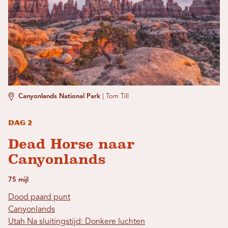
Canyonlands National Park
|
Tom Till
Dag 2
Dead Horse naar
Canyonlands
75 mijl
Dood paard punt
Canyonlands
Utah Na sluitingstijd: Donkere luchten