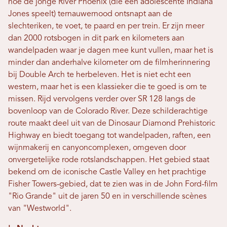
hoe de jonge River Phoenix (die een adolescente Indiana
Jones speelt) ternauwernood ontsnapt aan de
slechteriken, te voet, te paard en per trein. Er zijn meer
dan 2000 rotsbogen in dit park en kilometers aan
wandelpaden waar je dagen mee kunt vullen, maar het is
minder dan anderhalve kilometer om de filmherinnering
bij Double Arch te herbeleven. Het is niet echt een
western, maar het is een klassieker die te goed is om te
missen. Rijd vervolgens verder over SR 128 langs de
bovenloop van de Colorado River. Deze schilderachtige
route maakt deel uit van de Dinosaur Diamond Prehistoric
Highway en biedt toegang tot wandelpaden, raften, een
wijnmakerij en canyoncomplexen, omgeven door
onvergetelijke rode rotslandschappen. Het gebied staat
bekend om de iconische Castle Valley en het prachtige
Fisher Towers-gebied, dat te zien was in de John Ford-film
"Rio Grande" uit de jaren 50 en in verschillende scènes
van "Westworld".