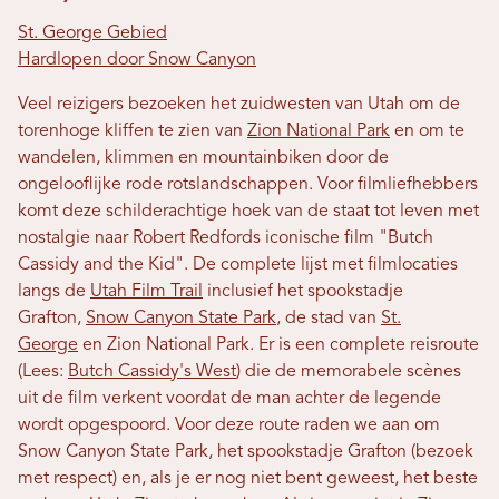
St. George Gebied
Hardlopen door Snow Canyon
Veel reizigers bezoeken het zuidwesten van Utah om de
torenhoge kliffen te zien van
Zion National Park
en om te
wandelen, klimmen en mountainbiken door de
ongelooflijke rode rotslandschappen. Voor filmliefhebbers
komt deze schilderachtige hoek van de staat tot leven met
nostalgie naar Robert Redfords iconische film "Butch
Cassidy and the Kid". De complete lijst met filmlocaties
langs de
Utah Film Trail
inclusief het spookstadje
Grafton,
Snow Canyon State Park
, de stad van
St.
George
en Zion National Park. Er is een complete reisroute
(Lees:
Butch Cassidy's West
) die de memorabele scènes
uit de film verkent voordat de man achter de legende
wordt opgespoord. Voor deze route raden we aan om
Snow Canyon State Park, het spookstadje Grafton (bezoek
met respect) en, als je er nog niet bent geweest, het beste