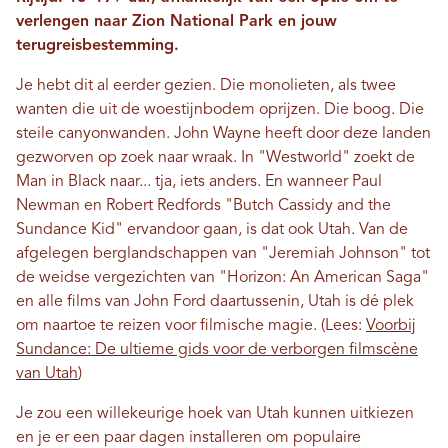
verlengen naar Zion National Park en jouw
terugreisbestemming.
Je hebt dit al eerder gezien. Die monolieten, als twee
wanten die uit de woestijnbodem oprijzen. Die boog. Die
steile canyonwanden. John Wayne heeft door deze landen
gezworven op zoek naar wraak. In "Westworld" zoekt de
Man in Black naar... tja, iets anders. En wanneer Paul
Newman en Robert Redfords "Butch Cassidy and the
Sundance Kid" ervandoor gaan, is dat ook Utah. Van de
afgelegen berglandschappen van "Jeremiah Johnson" tot
de weidse vergezichten van "Horizon: An American Saga"
en alle films van John Ford daartussenin, Utah is dé plek
om naartoe te reizen voor filmische magie. (Lees:
Voorbij
Sundance: De ultieme gids voor de verborgen filmscène
van Utah
)
Je zou een willekeurige hoek van Utah kunnen uitkiezen
en je er een paar dagen installeren om populaire