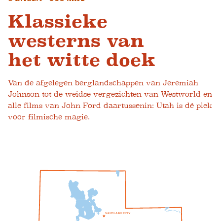
Klassieke
westerns van
het witte doek
Van de afgelegen berglandschappen van Jeremiah
Johnson tot de weidse vergezichten van Westworld en
alle films van John Ford daartussenin: Utah is dé plek
voor filmische magie.
S
A
L
T
L
A
K
E
C
I
T
Y