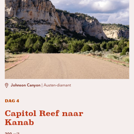
Johnson Canyon
|
Austen-diamant
Dag 4
Capitol Reef naar
Kanab