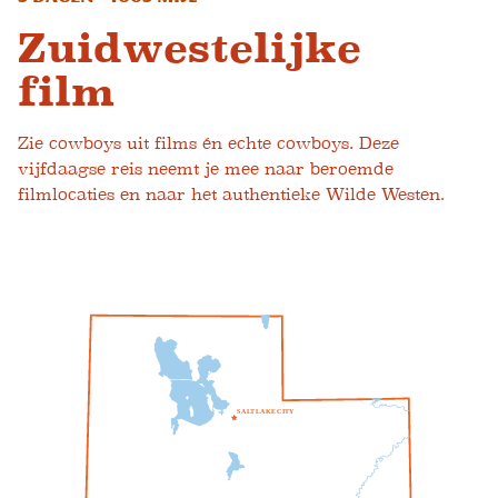
Zuidwestelijke
film
Zie cowboys uit films én echte cowboys. Deze
vijfdaagse reis neemt je mee naar beroemde
filmlocaties en naar het authentieke Wilde Westen.
S
A
L
T
L
A
K
E
C
I
T
Y