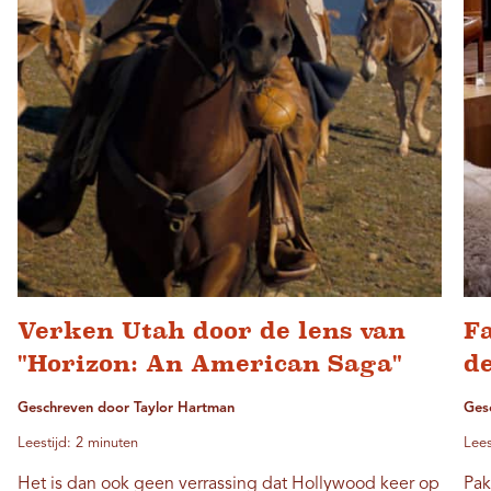
Verken Utah door de lens van
Fa
"Horizon: An American Saga"
de
Geschreven door Taylor Hartman
Ges
Leestijd: 2 minuten
Lees
Het is dan ook geen verrassing dat Hollywood keer op
Pak