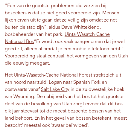
"Een van de grootste problemen die we zien bij
bezoekers is dat ze niet goed voorbereid zijn. Mensen
lijken ervan uit te gaan dat ze veilig zijn omdat ze net
buiten de stad zijn", aldus Dave Whittekiend,
bosbeheerder van het park.
Uinta-Wasatch-Cache
Nationaal Bos
“Er wordt ook vaak aangenomen dat je wel
goed zit, alleen al omdat je een mobiele telefoon hebt.”
Voorbereiding staat centraal.
het vormgeven van een Utah
die eeuwig meegaat
.
Het Uinta-Wasatch-Cache National Forest strekt zich uit
van noord naar zuid.
Logan
naar Spanish Fork en
oostwaarts vanaf
Salt Lake City
in de zuidwestelijke hoek
van Wyoming. De nabijheid van het bos tot het grootste
deel van de bevolking van Utah zorgt ervoor dat dit bos
elk jaar steevast tot de meest bezochte bossen van het
land behoort. En in het geval van bossen betekent 'meest
bezocht' meestal ook 'zwaar beïnvloed'.