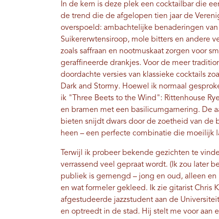
In de kern is deze plek een cocktailbar die ee
de trend die de afgelopen tien jaar de Veren
overspoeld: ambachtelijke benaderingen van 
Suikererwtensiroop, mole bitters en andere v
zoals saffraan en nootmuskaat zorgen voor sm
geraffineerde drankjes. Voor de meer tradition
doordachte versies van klassieke cocktails zo
Dark and Stormy. Hoewel ik normaal gesproken 
ik "Three Beets to the Wind": Rittenhouse Rye
en bramen met een basilicumgarnering. De a
bieten snijdt dwars door de zoetheid van de 
heen – een perfecte combinatie die moeilijk l
Terwijl ik probeer bekende gezichten te vinde
verrassend veel gepraat wordt. (Ik zou later 
publiek is gemengd – jong en oud, alleen en 
en wat formeler gekleed. Ik zie gitarist Chris 
afgestudeerde jazzstudent aan de Universiteit
en optreedt in de stad. Hij stelt me ​​voor aa