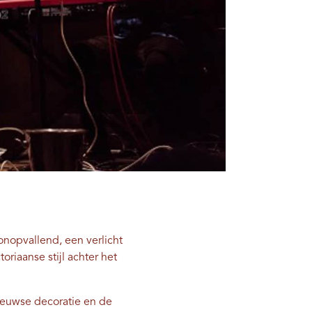
onopvallend, een verlicht
riaanse stijl achter het
-eeuwse decoratie en de