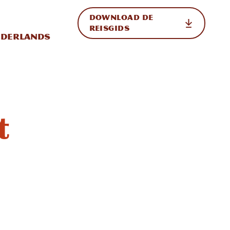
DOWNLOAD DE
p de site
ternationale weergave in-/uitschakelen
REISGIDS
derlands
t