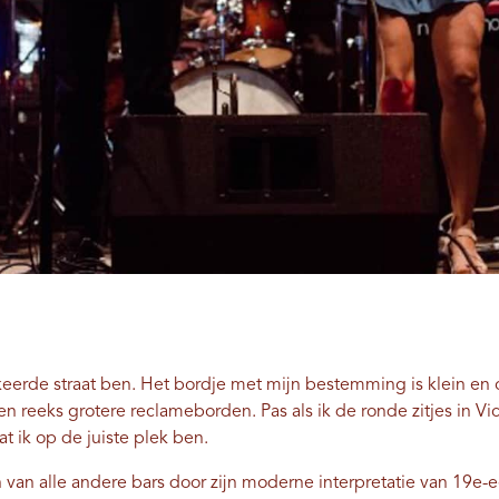
rkeerde straat ben. Het bordje met mijn bestemming is klein en 
reeks grotere reclameborden. Pas als ik de ronde zitjes in Victo
dat ik op de juiste plek ben.
h van alle andere bars door zijn moderne interpretatie van 19e