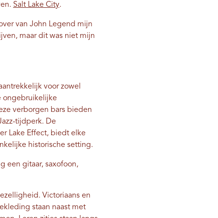
ven.
Salt Lake City
.
cover van John Legend mijn
ijven, maar dit was niet mijn
aantrekkelijk voor zowel
e ongebruikelijke
 deze verborgen bars bieden
azz-tijdperk. De
r Lake Effect, biedt elke
elijke historische setting.
g een gitaar, saxofoon,
ezelligheid. Victoriaans en
leding staan ​​naast met