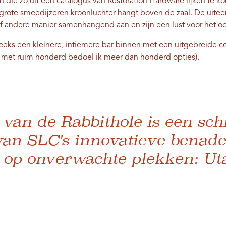
ie zo uit een catalogus van Restoration Hardware lijken te kome
rote smeedijzeren kroonluchter hangt boven de zaal. De uitee
of andere manier samenhangend aan en zijn een lust voor het o
treeks een kleinere, intiemere bar binnen met een uitgebreide c
n met ruim honderd bedoel ik meer dan honderd opties).
 van de Rabbithole is een sch
van SLC's innovatieve benad
 op onverwachte plekken: Uta