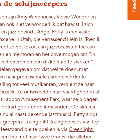
n de schijnwerpers
ssen zijn Amy Winehouse, Stevie Wonder en
n ook niet verwonderlijk dat haar stijl zich
 en jazz bevindt.
Angie Petty
is een vaste
scene in Utah, die verrassend klein is. Toen ik
eef ze het tekort aan jazzvocalisten toe aan
en en mentoren en het onvermogen om "in
nctioneren en een dikke huid te kweken".
delen gegeven om dat wel te doen, met
m haar professionele carrière verder te
lling tot veel muzikanten, verdient ze haar
 muziek. Ze ontwikkelde haar vaardigheden al
het Lagoon Amusement Park, waar ze 6 dagen
g optrad gedurende 4 maanden. Op slechts
ze nu al naast bekende jazzmusici. Petty zingt
re groepen:
Lounge 40
(loungeversies van top
feestband die te boeken is via
Greenlight-
een trio met haar twee broers, die allebei