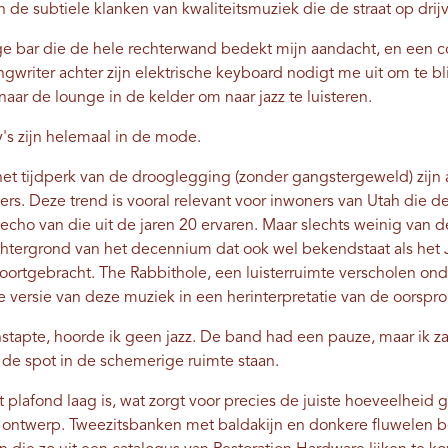
in de subtiele klanken van kwaliteitsmuziek die de straat op drij
nge bar die de hele rechterwand bedekt mijn aandacht, en een 
ngwriter achter zijn elektrische keyboard nodigt me uit om te bl
ar de lounge in de kelder om naar jazz te luisteren.
's zijn helemaal in de mode.
 het tijdperk van de drooglegging (zonder gangstergeweld) zijn 
ers. Deze trend is vooral relevant voor inwoners van Utah die d
 echo van die uit de jaren 20 ervaren. Maar slechts weinig van
achtergrond van het decennium dat ook wel bekendstaat als het J
oortgebracht. The Rabbithole, een luisterruimte verscholen onde
rsie van deze muziek in een herinterpretatie van de oorspronk
stapte, hoorde ik geen jazz. De band had een pauze, maar ik za
de spot in de schemerige ruimte staan.
t plafond laag is, wat zorgt voor precies de juiste hoeveelheid g
ntwerp. Tweezitsbanken met baldakijn en donkere fluwelen bek