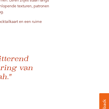
n. Leren zitjes staan ​​langs
nlopende texturen, patronen
og.
ocktailkaart en een ruime
itterend
ering van
h."