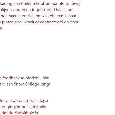
leiding aan Berklee hebben genoten). Terwijl
 blijven zingen en tegelijkertijd haar stem
hoe haar stem zich ontwikkelt en mis haar
n platenlabel wordt gecontracteerd en door
n!
e feedback te bieden. John
eerd aan Snow College, zingt
afel van de band, waar lege
ndiging; impresario Kelly
e dat de Rabbithole is