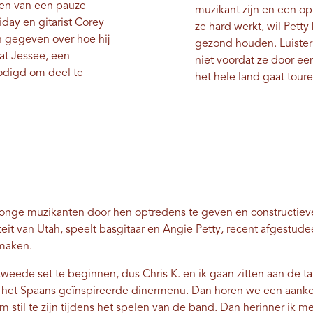
men van een pauze
muzikant zijn en een op
iday en gitarist Corey
ze hard werkt, wil Petty
 gegeven over hoe hij
gezond houden. Luister 
at Jessee, een
niet voordat ze door ee
odigd om deel te
het hele land gaat toure
jonge muzikanten door hen optredens te geven en constructiev
teit van Utah, speelt basgitaar en Angie Petty, recent afgestud
 maken.
 tweede set te beginnen, dus Chris K. en ik gaan zitten aan de t
an het Spaans geïnspireerde dinermenu. Dan horen we een aanko
om stil te zijn tijdens het spelen van de band. Dan herinner ik m