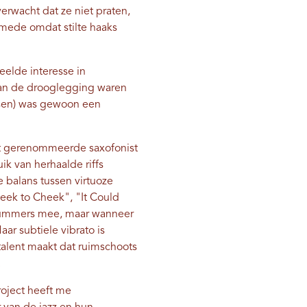
verwacht dat ze niet praten,
– mede omdat stilte haaks
elde interesse in
 van de drooglegging waren
ansen) was gewoon een
est gerenommeerde saxofonist
uik van herhaalde riffs
e balans tussen virtuoze
ek to Cheek", "It Could
e nummers mee, maar wanneer
ar subtiele vibrato is
r talent maakt dat ruimschoots
.
roject heeft me