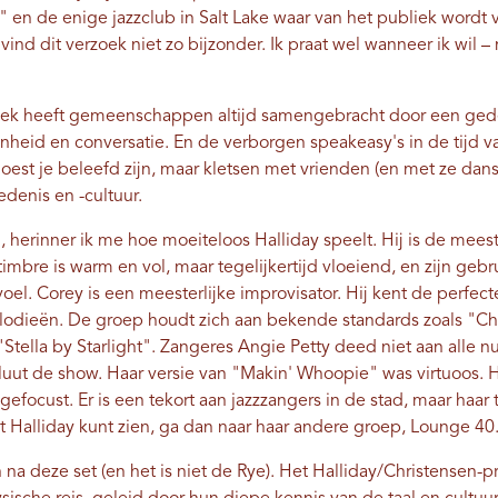
l" en de enige jazzclub in Salt Lake waar van het publiek wordt 
 vind dit verzoek niet zo bijzonder. Ik praat wel wanneer ik wil 
ek heeft gemeenschappen altijd samengebracht door een gede
nheid en conversatie. En de verborgen speakeasy's in de tijd
k moest je beleefd zijn, maar kletsen met vrienden (en met ze d
denis en -cultuur.
, herinner ik me hoe moeiteloos Halliday speelt. Hij is de me
 timbre is warm en vol, maar tegelijkertijd vloeiend, en zijn gebr
el. Corey is een meesterlijke improvisator. Hij kent de perfect
dieën. De groep houdt zich aan bekende standards zoals "Che
"Stella by Starlight". Zangeres Angie Petty deed niet aan all
luut de show. Haar versie van "Makin' Whoopie" was virtuoos. Ha
n gefocust. Er is een tekort aan jazzzangers in de stad, maar haa
et Halliday kunt zien, ga dan naar haar andere groep, Lounge 40
na deze set (en het is niet de Rye). Het Halliday/Christensen-p