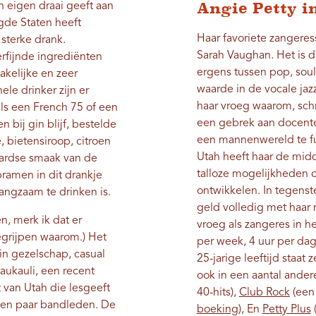
Angie Petty i
n eigen draai geeft aan
igde Staten heeft
Haar favoriete zangere
sterke drank.
Sarah Vaughan. Het is da
erfijnde ingrediënten
ergens tussen pop, soul
akelijke en zeer
waarde in de vocale jazz
ele drinker zijn er
haar vroeg waarom, schr
als een French 75 of een
een gebrek aan docent
bij gin blijf, bestelde
een mannenwereld te fu
, bietensiroop, citroen
Utah heeft haar de mid
ardse smaak van de
talloze mogelijkheden o
bramen in dit drankje
ontwikkelen. In tegenste
angzaam te drinken is.
geld volledig met haar
n, merk ik dat er
vroeg als zangeres in 
begrijpen waarom.) Het
per week, 4 uur per da
in gezelschap, casual
25-jarige leeftijd staat 
Kaukauli, een recent
ook in een aantal ande
 van Utah die lesgeeft
40-hits),
Club Rock
(een 
n een paar bandleden. De
boeking
), En
Petty Plus
(