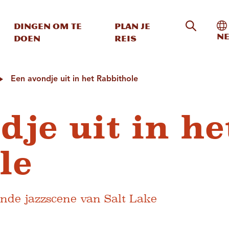
Zoeken o
In
Dingen om te
Plan je
Ne
doen
reis
Een avondje uit in het Rabbithole
dje uit in he
le
ende jazzscene van Salt Lake